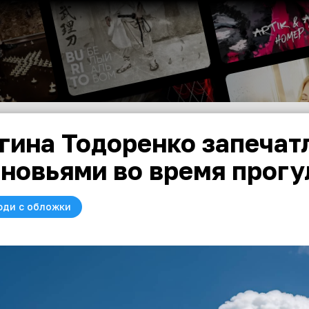
гина Тодоренко запечат
новьями во время прогу
юди с обложки