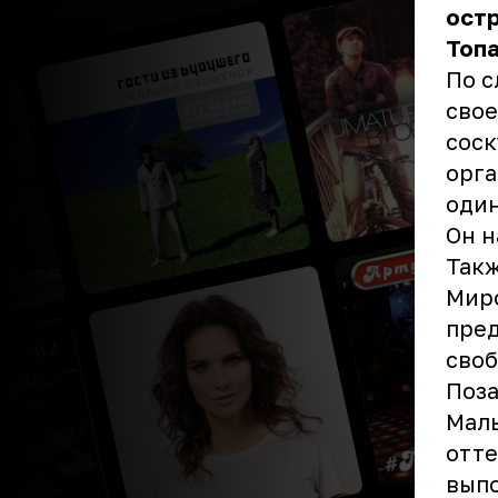
остр
Топа
По с
свое
соск
орга
один
Он н
Такж
Миро
пред
своб
Поза
Маль
отте
выпо