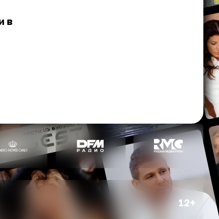
и в
12+