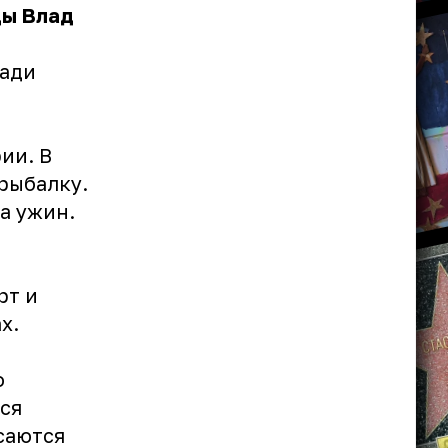
ды Влад
ради
ии. В
рыбалку.
на ужин.
рт и
х.
о
ся
саются