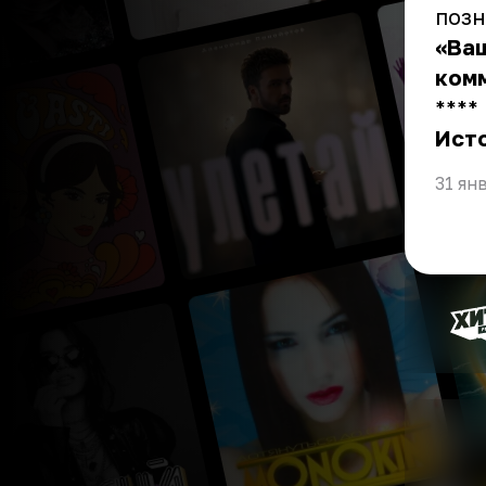
позн
«Ваш
комм
** **
Ист
31 ян