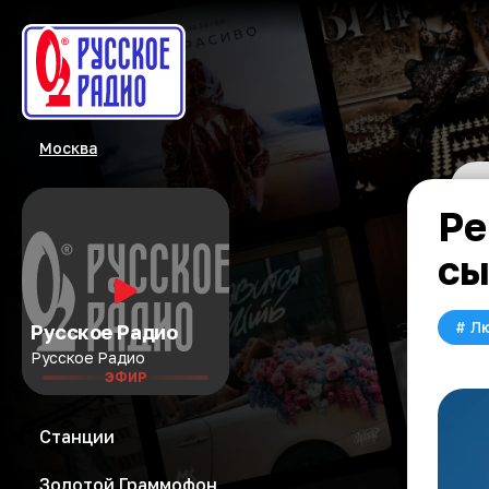
Москва
Ре
сы
#
Л
Русское Радио
Русское Радио
ЭФИР
Станции
Золотой Граммофон