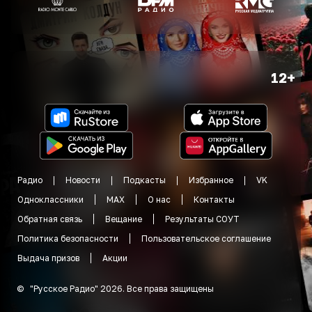
12+
Радио
Новости
Подкасты
Избранное
VK
Одноклассники
MAX
О нас
Контакты
Обратная связь
Вещание
Результаты СОУТ
Политика безопасности
Пользовательское соглашение
Выдача призов
Акции
©
"
Русское Радио
"
2026
.
Все права защищены