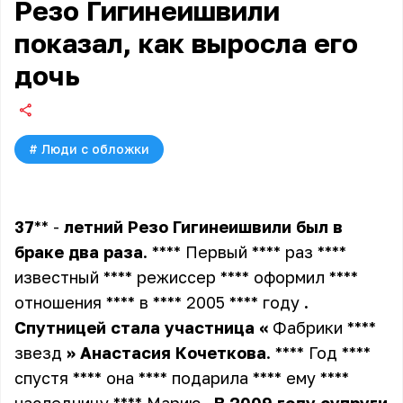
Резо Гигинеишвили
показал, как выросла его
дочь
#
Люди с обложки
37
** -
летний
Резо
Гигинеишвили
был
в
браке
два
раза
. **** Первый **** раз ****
известный **** режиссер **** оформил ****
отношения **** в **** 2005 **** году
.
Спутницей
стала
участница
«
Фабрики ****
звезд
»
Анастасия
Кочеткова
. **** Год ****
спустя **** она **** подарила **** ему ****