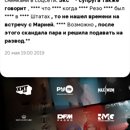
снимками в соцсети.
Экс
** -
супруга
также
говорит
, **** что **** когда **** Резо **** был
**** в **** Штатах
,
то
не
нашел
времени
на
встречу
с
Марией
. **** Возможно
,
после
этого
скандала
пара
и
решила
подавать
на
развод
.**
20 мая 19:00 2019