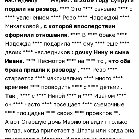
наследницу **** Марию
.
В
2009
году
супруги
подали
на
развод
. **** Это **** связано **** с
**** увлечением **** Резо **** Надеждой ****
Михалковой
,
с
которой
впоследствии
оформили
отношения
. **** В **** браке ****
Надежда **** подарила **** ему **** еще ****
двоих **** наследников
:
дочку
Нину
и
сына
Ивана
. **** Несмотря **** на **** то
,
что
оба
брака
пришли
к
разводу
, **** Резо ****
старается **** максимально **** много ****
времени **** проводить **** с **** детьми
.
Так
, **** с **** Ниной **** и **** Иваном ****
он **** часто **** посещает **** съемочные
**** площадки **** своих **** проектов **
.
А вот Старшую дочь Марию он видит только
тогда, когда прилетает в Штаты или когда она