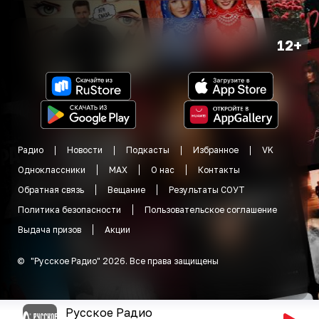
12+
Радио
Новости
Подкасты
Избранное
VK
Одноклассники
MAX
О нас
Контакты
Обратная связь
Вещание
Результаты СОУТ
Политика безопасности
Пользовательское соглашение
Выдача призов
Акции
©
"
Русское Радио
"
2026
.
Все права защищены
Русское Радио