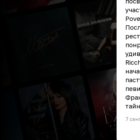
посв
учас
Pove
Посл
рест
понр
удив
Ricc
нача
паст
певи
Фран
тайн
7 сен