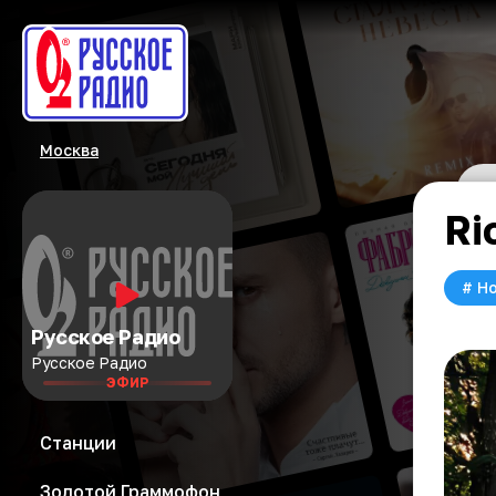
Москва
Ri
#
Но
Русское Радио
Русское Радио
ЭФИР
Станции
Золотой Граммофон