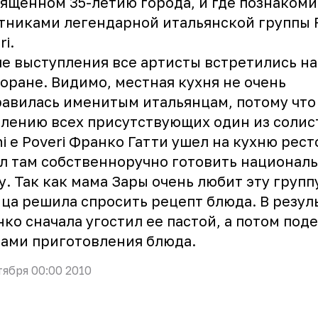
ященном 35-летию города, и где познакоми
тниками легендарной итальянской группы R
ri.
е выступления все артисты встретились на
оране. Видимо, местная кухня не очень
авилась именитым итальянцам, потому что
лению всех присутствующих один из солис
hi e Poveri Франко Гатти ушел на кухню рест
л там собственноручно готовить национал
у. Так как мама Зары очень любит эту групп
ца решила спросить рецепт блюда. В резул
ко сначала угостил ее пастой, а потом под
ами приготовления блюда.
тября 00:00 2010