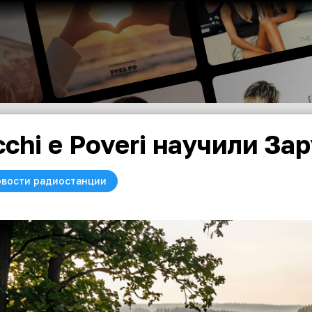
cchi e Poveri научили За
вости радиостанции