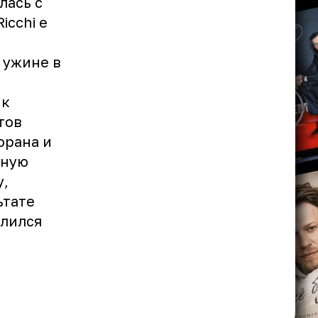
лась с
icchi e
 ужине в
 к
тов
орана и
ьную
у,
ьтате
елился