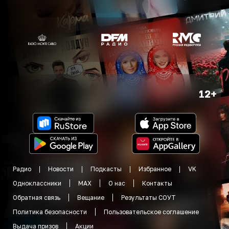
12+
Радио
Новости
Подкасты
Избранное
VK
Одноклассники
MAX
О нас
Контакты
Обратная связь
Вещание
Результаты СОУТ
Политика безопасности
Пользовательское соглашение
Выдача призов
Акции