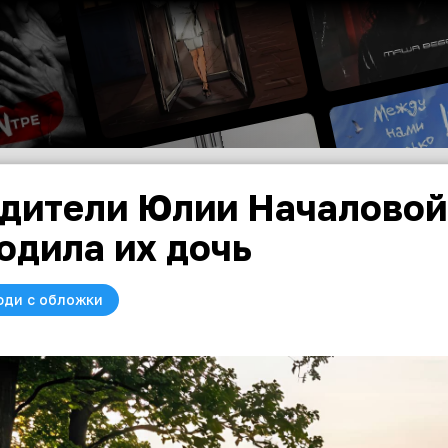
дители Юлии Началовой
одила их дочь
юди с обложки