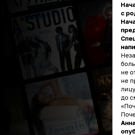
Нач
с ро
Нач
пре
Спец
напи
Неза
боль
не о
не п
лицу
до с
«Поч
Поче
Анна
опуб