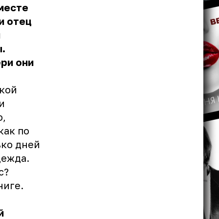
вместе
и отец
и
.
ри они
ской
и
ю,
как по
ько дней
дежда.
с?
ниге.
й