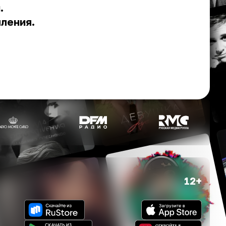
.
пления.
12+