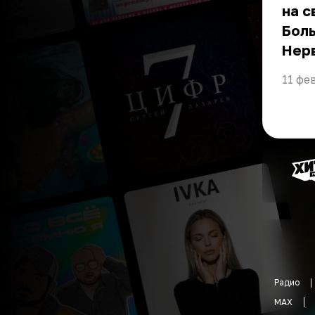
на с
Боль
Нерв
11 фе
Радио
MAX