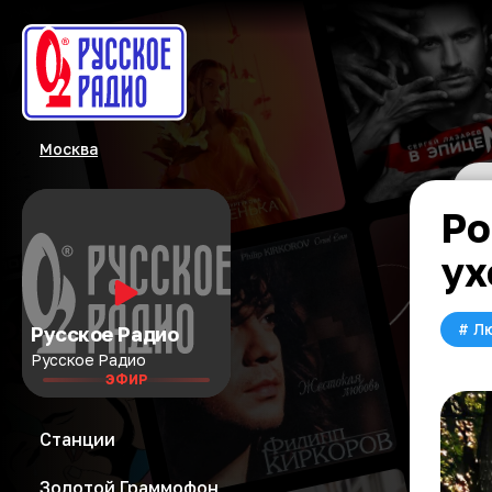
Москва
Ро
ух
#
Л
Русское Радио
Русское Радио
ЭФИР
Станции
Золотой Граммофон