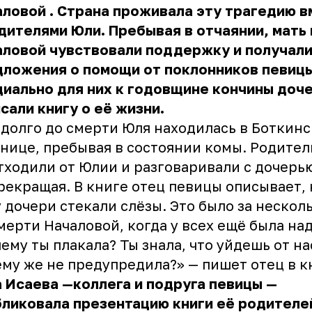
аловой
. Страна проживала эту трагедию 
дителями Юли. Пребывая в отчаянии, мать 
аловой чувствовали поддержку и получал
дложения о помощи от поклонников певицы
иально для них к годовщине кончины доче
сали книгу о её жизни.
долго до смерти Юля находилась в Боткин
нице, пребывая в состоянии комы. Родител
тходили от
Юлии
и разговаривали с дочерь
рекращая. В книге отец певицы описывает, 
 дочери стекали слёзы. Это было за нескол
мерти Началовой, когда у всех ещё была на
ему ты плакала? Ты знала, что уйдешь от на
му же не предупредила?» — пишет отец в к
 Исаева —коллега и подруга певицы
—
ликовала презентацию книги её родителе