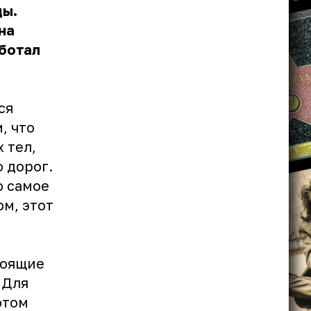
цы.
на
аботал
ся
, что
 тел,
о дорог.
о самое
м, этот
ы
тоящие
 Для
ютом