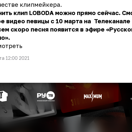
честве клипмейкера.
ить клип LOBODA можно прямо сейчас. См
е видео певицы с 10 марта на
Телеканале 
ем скоро песня появится в эфире «Русско
о».
мотреть
та 12:00 2021