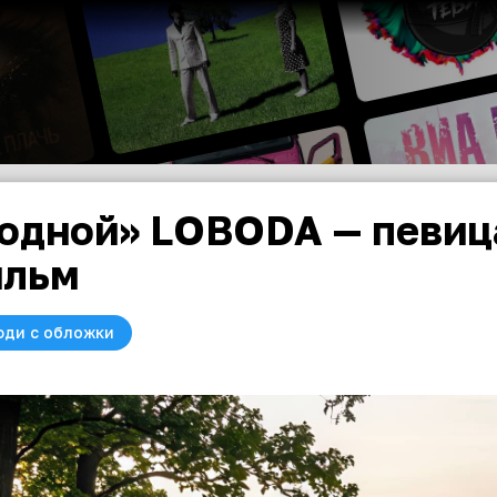
одной» LOBODA — певиц
ильм
юди с обложки