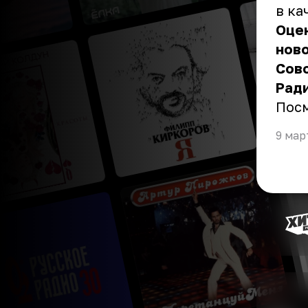
в ка
Оцен
ново
Совс
Ради
Пос
9 мар