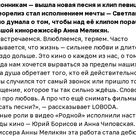
онникам — вышла новая песня и клип певи
орелиз стал исполнением мечты — Светла
о думала о том, чтобы над её клипом пор
ьшой кинорежиссёр Анна Меликян.
встречаемся. Влюбляемся, теряем. Часто
ывается, что жизнь — сильнее любви и длит
здо дольше. Это кино о каждом из нас, о том
да нам хочется вырваться за пределы наших
а душа обретает того, кто ей действительн
ы случился тот самый звонок или пришло т
щение, которое ты так сильно ждёшь. Слово
 про любовь. А про что ещё снимать фильм
сать песни?», — рассказывает
LOBODA
.
ные роли в видео «Родной» исполнили нас
ды кино — Юрий Борисов и Анна Чиповская.
ссера Анны Меликян эта работа стала деб