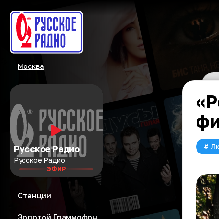
Москва
«Р
ф
#
Л
Русское Радио
Русское Радио
ЭФИР
Станции
Золотой Граммофон