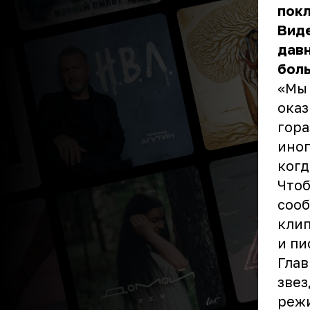
покл
Виде
давн
бол
«Мы 
оказ
гора
иног
когд
Чтоб
сооб
клип
и пи
Глав
звез
режи