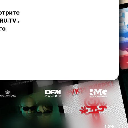
отрите
RU.TV
.
го
12+