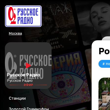
Москва
Ро
#
Но
Русское Радио
Русское Радио
ЭФИР
Станции
Золотой Граммофон