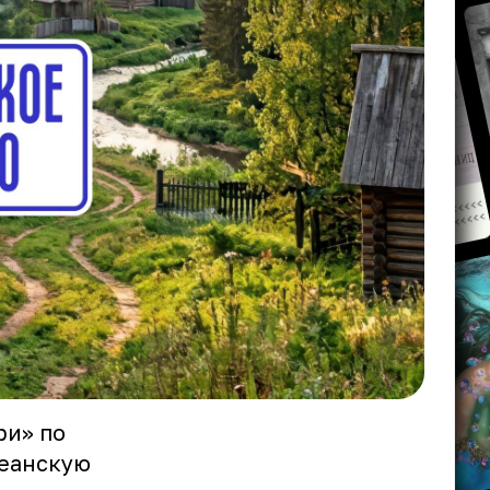
ри» по
кеанскую