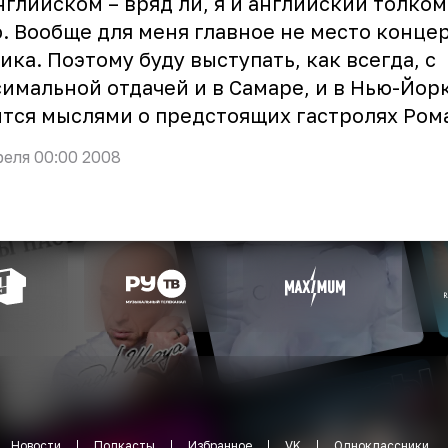
нглийском – вряд ли, я и английский толком
. Вообще для меня главное не место концер
ика. Поэтому буду выступать, как всегда, с
имальной отдачей и в Самаре, и в Нью-Йорк
тся мыслями о предстоящих гастролях Рома
реля 00:00 2008
Новости
Подкасты
Избранное
VK
Одноклассники