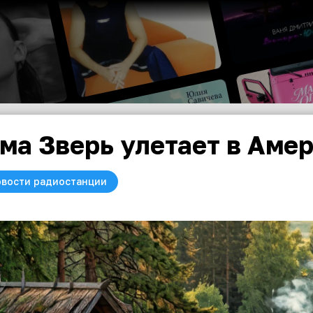
ма Зверь улетает в Аме
вости радиостанции