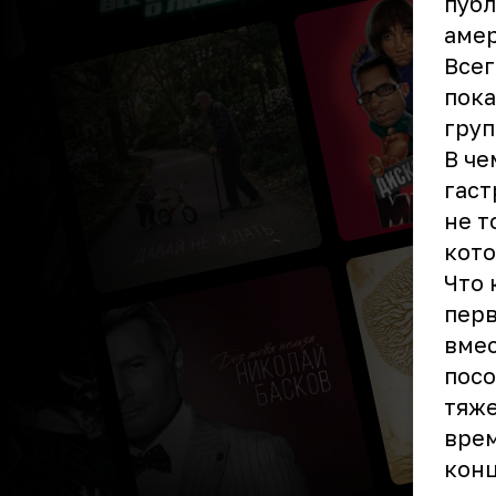
публ
амер
Все
пока
груп
В че
гаст
не т
кото
Что 
перв
вмес
посо
тяже
врем
конц