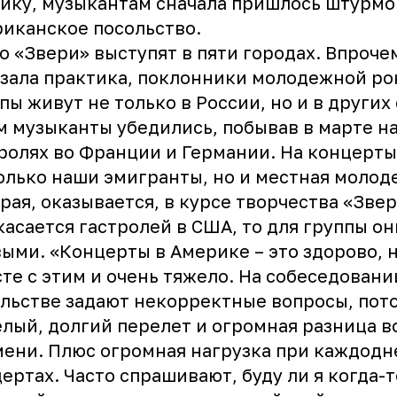
ику, музыкантам сначала пришлось штурмо
иканское посольство.
го
«Звери»
выступят в пяти городах. Впрочем
зала практика, поклонники молодежной ро
пы живут не только в России, но и в других
м музыканты убедились, побывав в марте н
ролях во Франции и Германии. На концерт
олько наши эмигранты, но и местная молод
рая, оказывается, в курсе творчества «Звер
касается гастролей в США, то для группы он
ыми. «Концерты в Америке – это здорово, 
те с этим и очень тяжело. На собеседовани
льстве задают некорректные вопросы, пот
лый, долгий перелет и огромная разница в
ени. Плюс огромная нагрузка при каждод
ертах. Часто спрашивают, буду ли я когда-т