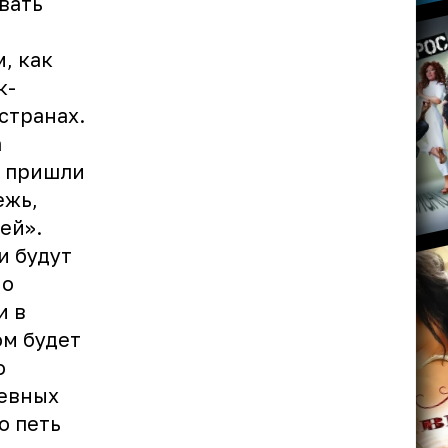
вать
, как
к-
 странах.
а
ы пришли
ежь,
ей».
и будут
но
и в
ом будет
о
невных
о петь