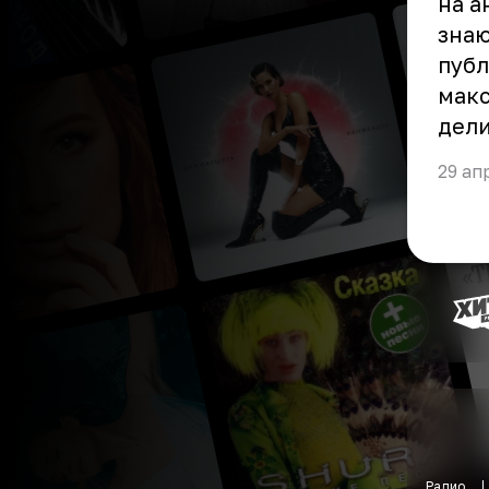
на а
знаю
публ
макс
дели
29 ап
Радио