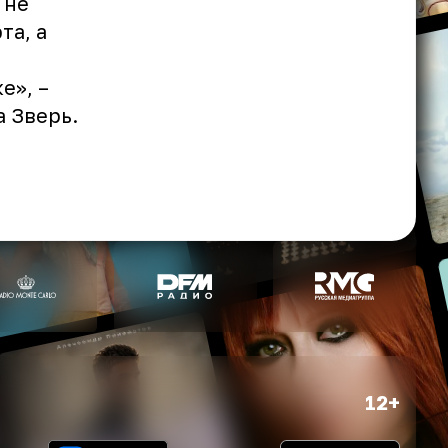
 не
та, а
е», –
 Зверь.
12+