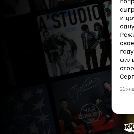
попр
сыгр
и др
одну
Режи
свое
году
филь
стор
Серг
21 ян