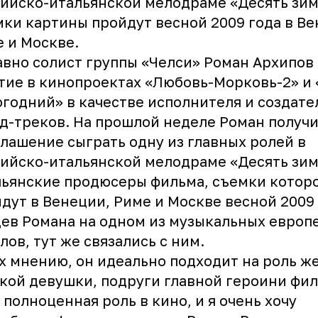
ийско-итальянской мелодраме «Десять зим
ки картины пройдут весной 2009 года в Ве
 и Москве.
вно солист группы
«Челси»
Роман Архипов
тие в кинопроектах «Любовь-Морковь-2» и
годний» в качестве исполнителя и создате
д-треков. На прошлой неделе Роман получ
лашение сыграть одну из главных ролей в
ийско-итальянской мелодраме «Десять зим
ьянские продюсеры фильма, съемки котор
дут в Венеции, Риме и Москве весной 2009 
ев Романа на одном из музыкальных европ
лов, тут же связались с ним.
х мнению, он идеально подходит на роль ж
кой девушки, подруги главной героини фил
 полноценная роль в кино, и я очень хочу