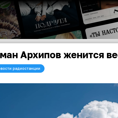
ман Архипов женится в
вости радиостанции