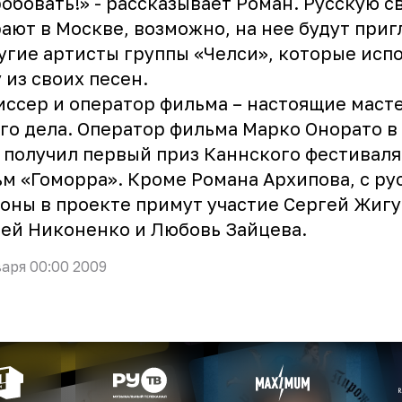
обовать!» - рассказывает Роман. Русскую с
ают в Москве, возможно, на нее будут при
угие артисты группы «Челси», которые исп
 из своих песен.
ссер и оператор фильма – настоящие маст
го дела. Оператор фильма Марко Онорато в
 получил первый приз Каннского фестиваля
м «Гоморра». Кроме Романа Архипова, с ру
оны в проекте примут участие Сергей Жигу
ей Никоненко и Любовь Зайцева.
варя 00:00 2009