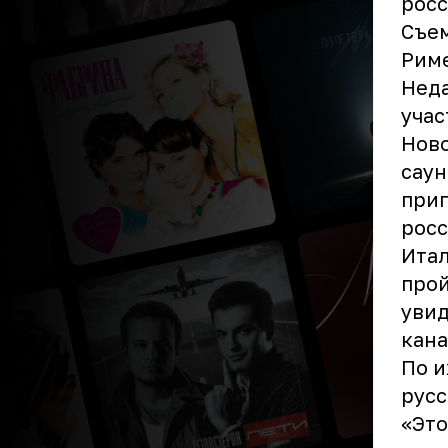
росс
Съем
Риме
Неда
учас
Ново
саун
приг
росс
Итал
прой
увид
кана
По и
русс
«Это