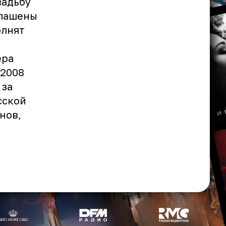
вадьбу
глашены
олнят
ера
 2008
 за
сской
нов,