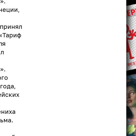
».
неции,
 принял
 «Тариф
ля
ил
».
ого
года,
ейских
ениха
ьма.