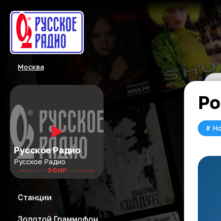
Москва
Ро
#
Но
Русское Радио
Русское Радио
ЭФИР
Станции
Золотой Граммофон