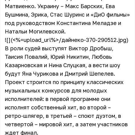
Матвиенко. Украину –
Макс Барских
,
Ева
Бушмина
, Эрика, Стас Шуринс и «ДиО фильмы»
под руководством Константина Меладзе и
Натальи Могилевской.
![](<%=upload_url%>/дайнеко-370-290512.jpg)
В роли судей выступят Виктор Дробыш,
Таисия Повалий, Юрий Никитин, Любовь
Казарновская и Нина Слуцкая, а вести шоу
будут Яна Чурикова и Дмитрий Шепелев.
Проект строится по принципу классических
музыкальных конкурсов для молодых
исполнителей: в первой программе они
исполнят собственный хит, во второй –
ретро-шлягер, в третьей – споют дуэтом, в
четвертой – мировой хит, а затем участников
ждет финал.