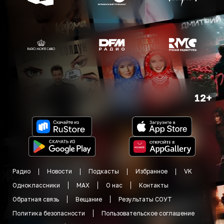
12+
Радио
Новости
Подкасты
Избранное
VK
Одноклассники
MAX
О нас
Контакты
Обратная связь
Вещание
Результаты СОУТ
Политика безопасности
Пользовательское соглашение