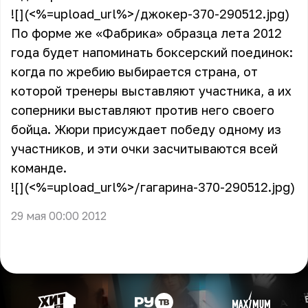
![](<%=upload_url%>/джокер-370-290512.jpg)
По форме же «Фабрика» образца лета 2012
года будет напоминать боксерский поединок:
когда по жребию выбирается страна, от
которой тренеры выставляют участника, а их
соперники выставляют против него своего
бойца. Жюри присуждает победу одному из
участников, и эти очки засчитываются всей
команде.
![](<%=upload_url%>/гагарина-370-290512.jpg)
29 мая 00:00 2012