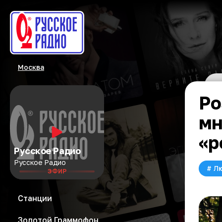
Москва
Ро
мн
«р
Русское Радио
Русское Радио
#
Л
ЭФИР
Станции
Золотой Граммофон