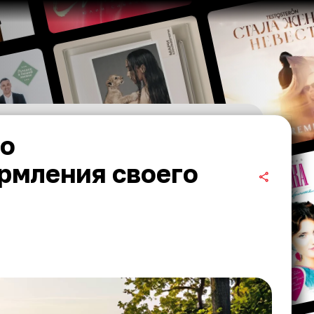
 о
рмления своего