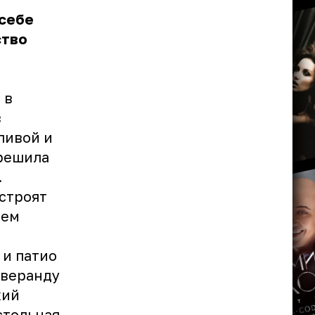
 себе
ство
 в
в
ливой и
 решила
.
строят
ием
 и патио
 веранду
кий
стольная