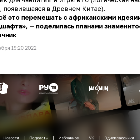
, появившаяся в Древнем Китае).
сё это перемешать с африканскими идеям
шафта», — поделилась планами знаменито
очник
ября 19:20 2022
Новости
Подкасты
Избранное
VK
Одноклассники