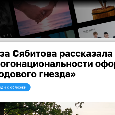
за Сябитова рассказала
огонациональности офо
одового гнезда»
юди с обложки