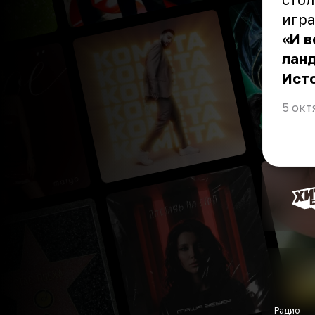
игра
«И в
ланд
Ист
5 окт
Радио