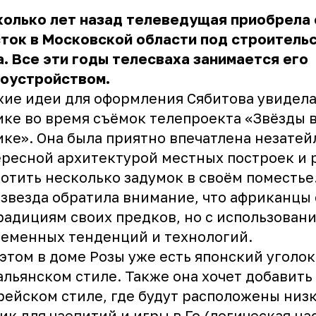
колько лет назад телеведущая приобрела
ток в Московской области под строитель
. Все эти годы телесваха занимается его
гоустройством.
ие идеи для оформления Сябитова увидела
ке во время съёмок телепроекта «Звёзды 
ке». Она была приятно впечатлена незатей
ресной архитектурой местных построек и
отить несколько задумок в своём поместье
звезда обратила внимание, что африканцы 
радициям своих предков, но с использован
еменных тенденций и технологий.
этом в доме Розы уже есть японский уголок
альянском стиле. Также она хочет добавить
рейском стиле, где будут расположены низ
ик для чаепитий и игры в Го (логическая на