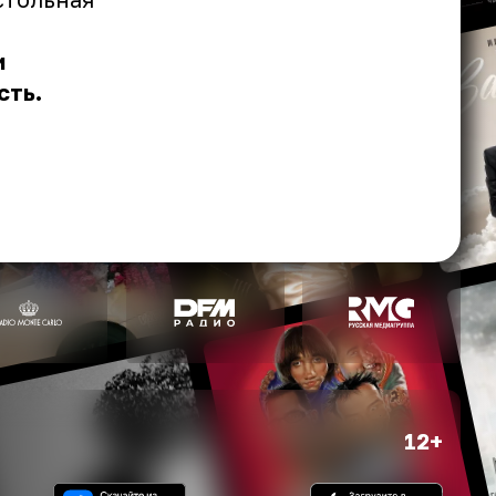
и
сть.
12+