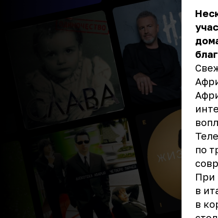
Нес
учас
дома
бла
Свеж
Афри
Афри
инте
вопл
Теле
по т
совр
При 
в ит
в ко
стол