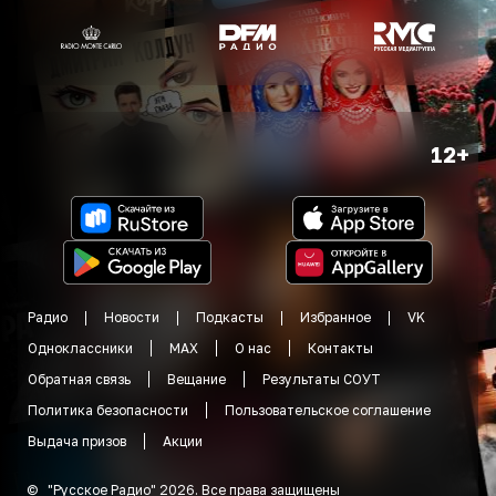
12+
Радио
Новости
Подкасты
Избранное
VK
Одноклассники
MAX
О нас
Контакты
Обратная связь
Вещание
Результаты СОУТ
Политика безопасности
Пользовательское соглашение
Выдача призов
Акции
©
"
Русское Радио
"
2026
.
Все права защищены