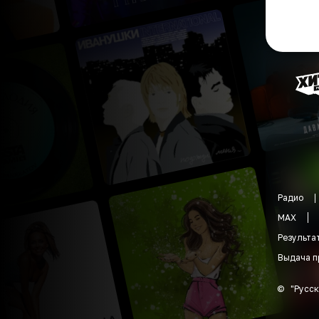
Радио
MAX
Результа
Выдача п
©
"
Русск