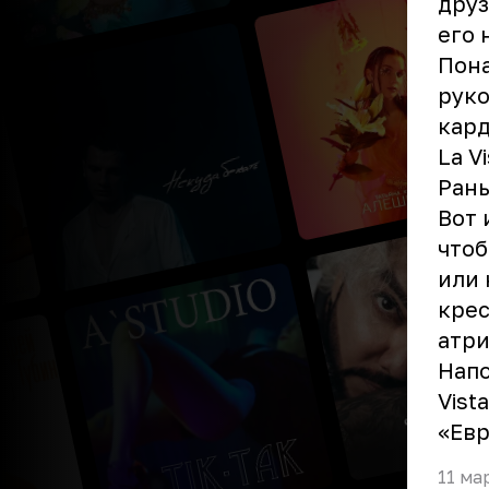
друз
его 
Пона
руко
кард
La V
Рань
Вот 
чтоб
или 
крес
атри
Напо
Vist
«Ев
11 ма