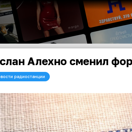
слан Алехно сменил фо
вости радиостанции