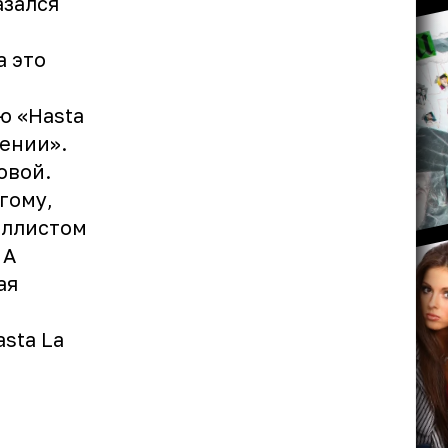
азался
а это
ю «Hasta
дении».
овой.
гому,
аллистом
 А
ая
sta La