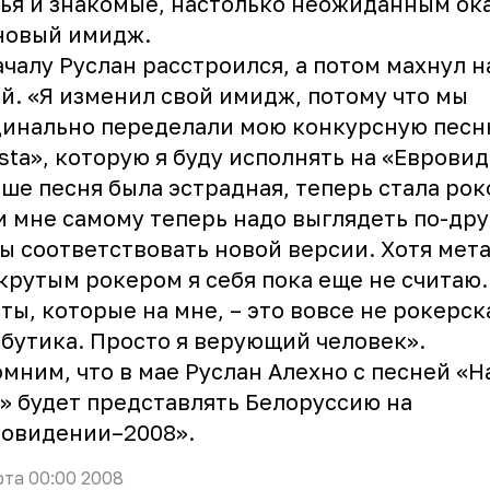
ья и знакомые, настолько неожиданным ок
новый имидж.
чалу Руслан расстроился, а потом махнул н
й. «Я изменил свой имидж, потому что мы
инально переделали мою конкурсную песн
ista», которую я буду исполнять на «Еврови
ше песня была эстрадная, теперь стала рок
и мне самому теперь надо выглядеть по-дру
ы соответствовать новой версии. Хотя мет
крутым рокером я себя пока еще не считаю.
ты, которые на мне, – это вовсе не рокерск
бутика. Просто я верующий человек».
мним, что в мае Руслан Алехно с песней «Ha
a» будет представлять Белоруссию на
ровидении–2008».
рта 00:00 2008