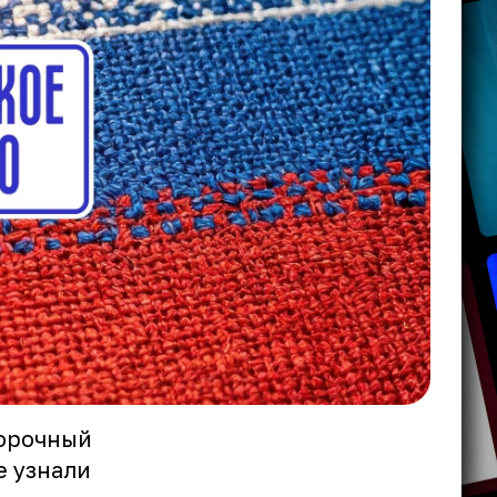
борочный
е узнали