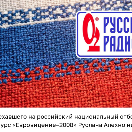
ехавшего на российский национальный от
курс «Евровидение–2008»
Руслана Алехно
н