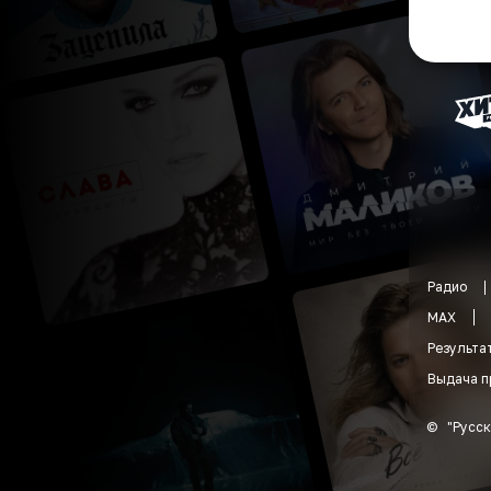
Радио
MAX
Результа
Выдача п
©
"
Русск