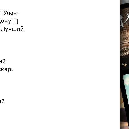
| Улан-
ну | |
| Лучший
ий
кар.
ый