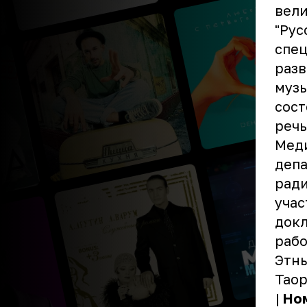
вели
"Рус
спец
разв
муз
сост
речь
Мед
депа
ради
учас
докл
рабо
Этны
Тао
|
Но