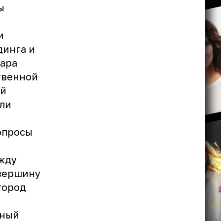
ы
и
динга и
ара
твенной
ой
ли
опросы
ежду
 вершину
город
ьный