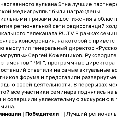
чественного вулкана Этна лучшие партнер
ской Медиагруппы" были награждены
иальными призами за достижения в област
ития региональной сети радиостанций хол
ыкального телеканала
RU.TV
В рамках семин
оялась конференция, на которой с приветс
ю выступил генеральный директор «Русск
иагруппы» Сергей Кожевников. Руководите
ртаментов "РМГ", программные директора
останций ответили на самые актуальные в
тников форума и представили развернутые
ады о своей деятельности. В перерывах м
той все участники семинара поднялись на
 и совершили увлекательную экскурсию в 
рмина.
минации
|
Победители
| | Лучший регионал