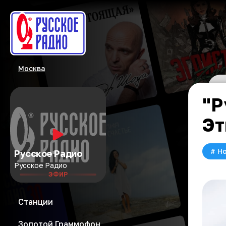
Москва
"Р
Эт
#
Но
Русское Радио
Русское Радио
ЭФИР
Станции
Золотой Граммофон