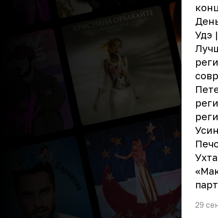
конц
День
Удэ 
Лучш
рег
совр
Пете
реги
реги
Усин
Печо
Ухта
«Мак
парт
29 се