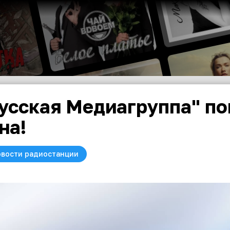
усская Медиагруппа" по
на!
вости радиостанции