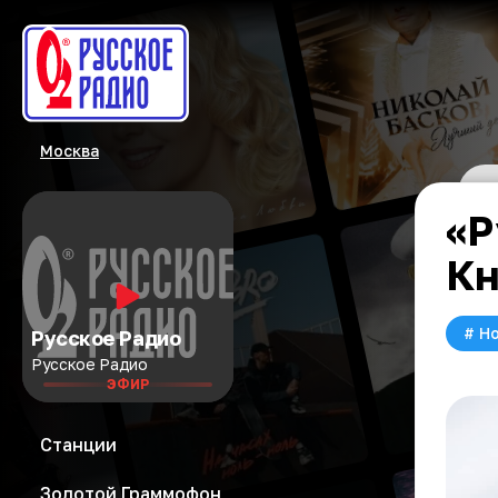
Москва
«Р
Кн
#
Но
Русское Радио
Русское Радио
ЭФИР
Станции
Золотой Граммофон