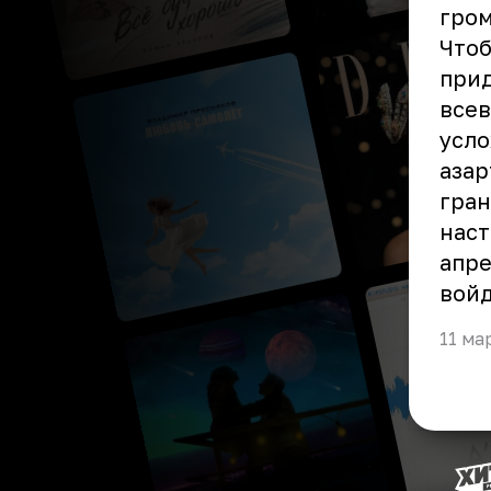
гро
Чтоб
прид
всев
усло
азар
гран
наст
апре
войд
11 ма