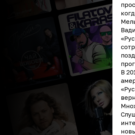
прос
когд
Мель
Вади
«Рус
сотр
позд
про
В 20
амер
«Рус
верн
Множ
Слуш
инте
новы