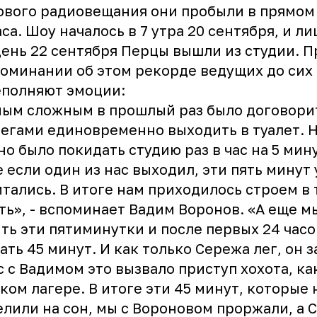
вого радиовещания они пробыли в прямом
аса. Шоу началось в 7 утра 20 сентября, и ли
ень 22 сентября Перцы вышли из студии. П
оминании об этом рекорде ведущих до сих
еполняют эмоции:
ым сложным в прошлый раз было договорит
егами единовременно выходить в туалет. 
о было покидать студию раз в час на 5 мину
 если один из нас выходил, эти пять минут 
тались. В итоге нам приходилось строем в 
ть», - вспоминает Вадим Воронов. «А еще м
ть эти пятиминутки и после первых 24 часо
ать 45 минут. И как только Сережа лег, он з
с с Вадимом это вызвало приступ хохота, ка
ком лагере. В итоге эти 45 минут, которые 
лили на сон, мы с Вороновом проржали, а 