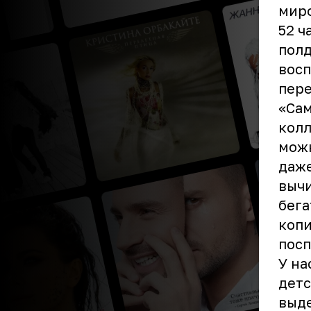
миро
52 ч
полд
восп
пер
«Сам
колл
можн
даже
вычи
бега
копи
посп
У на
детс
выде