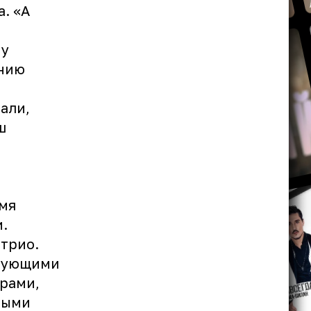
. «А
 у
анию
е
али,
ш
емя
.
трио.
игующими
рами,
мыми