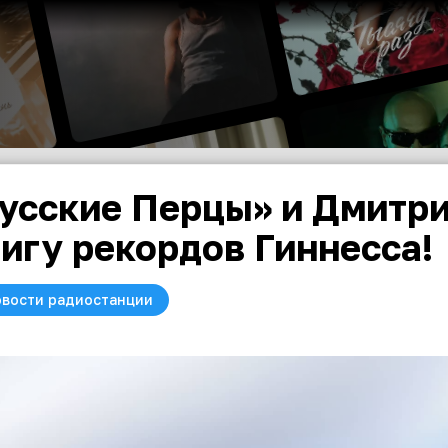
усские Перцы» и Дмитри
игу рекордов Гиннесса!
вости радиостанции