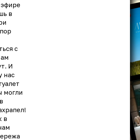
 эфире
шь в
ри
 пор
ься с
Нам
т. И
у нас
туалет
ы могли
в
ахрапел!
к в
нам
Сережа