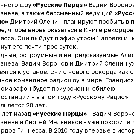
еннего шоу
«Русские Перцы»
Вадим Вороно
езнева
, а также бессменный ведущий
«Русс
ио»
Дмитрий Оленин
планируют пробыть в 
е, чтобы вновь оказаться в Книге рекордов
есса! Они выйдут в эфир утром 1 апреля и н
нут его почти трое суток!
дные, остроумные и непредсказуемые Али
знева, Вадим Воронов и Дмитрий Оленин у
вятся к установлению нового рекорда как 
ное командное радиошоу в мире. Грандио
омарафон будет приурочен к юбилею
останции – в этом году «Русскому Радио»
лняется 20 лет!
 лет назад
«Русские Перцы»
- Вадим Вороно
знева и Сергей Мельников - уже покорили 
рдов Гиннесса. В 2010 году впервые в исто