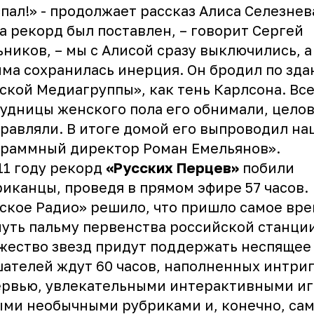
пал!» - продолжает рассказ Алиса Селезнева
а рекорд был поставлен, – говорит Сергей
ников, – мы с Алисой сразу выключились, а
ма сохранилась инерция. Он бродил по зд
ской Медиагруппы», как тень Карлсона. Вс
удницы женского пола его обнимали, целов
равляли. В итоге домой его выпроводил на
граммный директор Роман Емельянов».
11 году рекорд
«Русских Перцев»
побили
иканцы, проведя в прямом эфире 57 часов.
ское Радио» решило, что пришло самое вр
уть пальму первенства российской станции
ество звезд придут поддержать неспящее 
ателей ждут 60 часов, наполненных интр
рвью, увлекательными интерактивными иг
ми необычными рубриками и, конечно, са