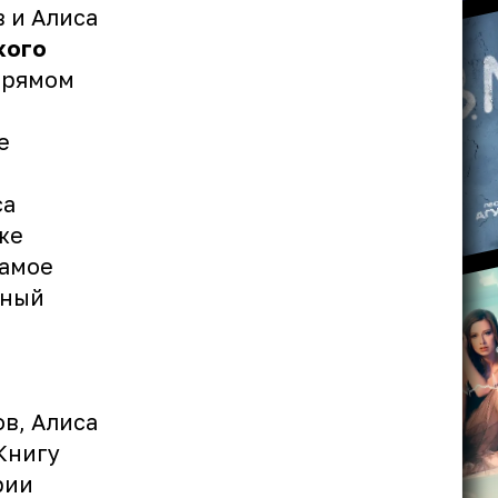
в
и
Алиса
кого
прямом
е
са
же
самое
зный
в, Алиса
Книгу
рии