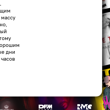
.
ущим
 массу
но,
ный
этому
хорошим
ые дни
 часов