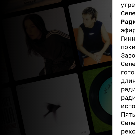
утр
Сел
Рад
эфир
Гинн
поки
Заво
Селе
гото
длин
ради
ради
испо
Пять
Селе
реко