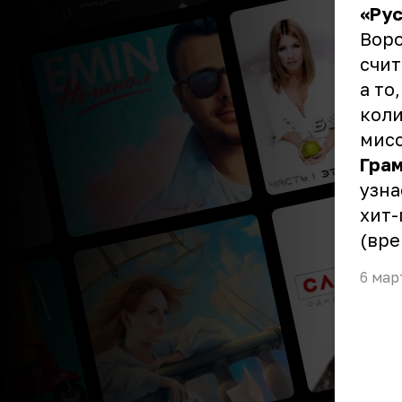
«
Ру
Воро
счит
а то
коли
мисс
Гра
узна
хит-
(вре
6 мар