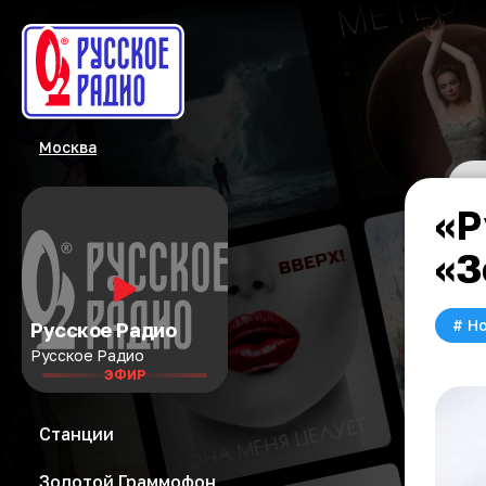
Москва
«Р
«З
#
Но
Русское Радио
Русское Радио
ЭФИР
Станции
Золотой Граммофон