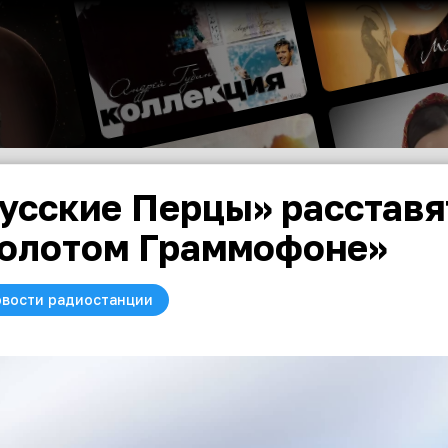
усские Перцы» расставят
олотом Граммофоне»
вости радиостанции