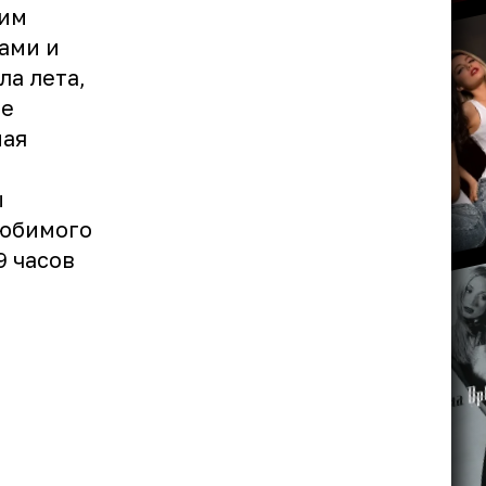
дим
ами и
ла лета,
ее
ная
ы
любимого
9 часов