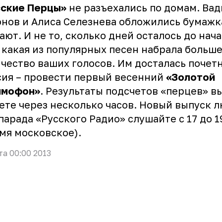
сские Перцы
»
не разъехались по домам. Ва
нов и Алиса Селезнева обложились бумажк
ают. И не то, сколько дней осталось до нача
, какая из популярных песен набрала больш
чество ваших голосов. Им досталась почет
ия – провести первый весенний
«
Золотой
ммофон
»
. Результаты подсчетов «перцев» в
ете через несколько часов. Новый выпуск 
парада «Русского Радио» слушайте с 17 до 1
мя московское).
та 00:00 2013