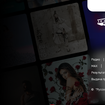
Радио
MAX
Результа
Выдача п
©
"
Русск