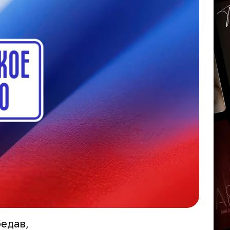
бедав,