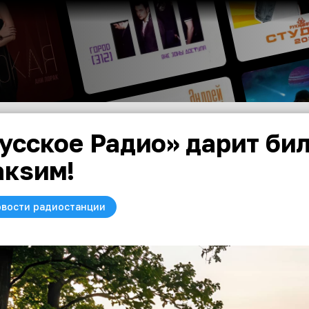
усское Радио» дарит би
кsим!
вости радиостанции