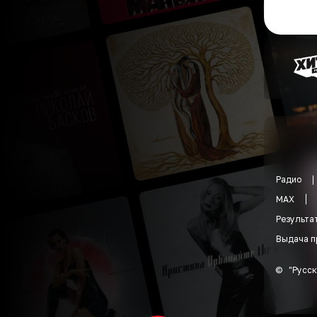
Радио
MAX
Результа
Выдача п
©
"
Русск