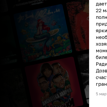
дает
22 м
полн
прид
ярк
необ
хозя
моме
биле
Ради
Дозв
счас
гра
5 мар