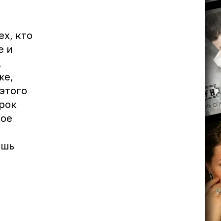
й
х, кто
е и
,
же,
 этого
арок
кое
ешь