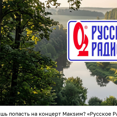
шь попасть на концерт Макsим? «Русское Р