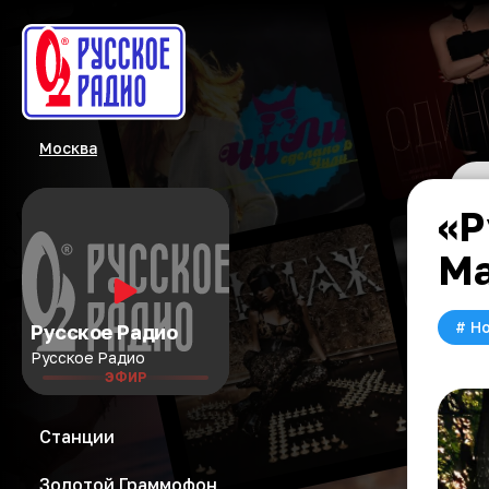
Москва
«Р
Ма
#
Но
Русское Радио
Русское Радио
ЭФИР
Станции
Золотой Граммофон