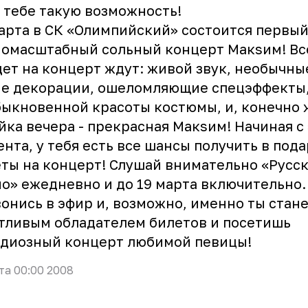
 тебе такую возможность!
арта в СК «Олимпийский» состоится первы
омасштабный сольный концерт Макsим! Все
ет на концерт ждут: живой звук, необычны
ие декорации, ошеломляющие спецэффекты
ыкновенной красоты костюмы, и, конечно 
йка вечера - прекрасная Макsим! Начиная с
нта, у тебя есть все шансы получить в под
ты на концерт! Слушай внимательно «Русс
о» ежедневно и до 19 марта включительно.
онись в эфир и, возможно, именно ты стан
тливым обладателем билетов и посетишь
ндиозный концерт любимой певицы!
та 00:00 2008