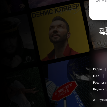
24 ма
Радио
MAX
Результа
Выдача п
©
"
Русск