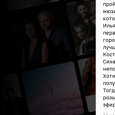
прой
мюзи
кото
Илья
перв
горо
лучш
Кост
Сиха
неп
Хоти
полу
Тогд
розы
эфир