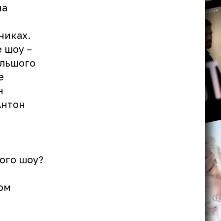
на
,
никах.
 шоу –
ольшого
е
н
Антон
и
ого шоу?
ом