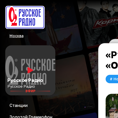
Москва
«Р
«О
#
Но
Русское Радио
Русское Радио
ЭФИР
Станции
Золотой Граммофон