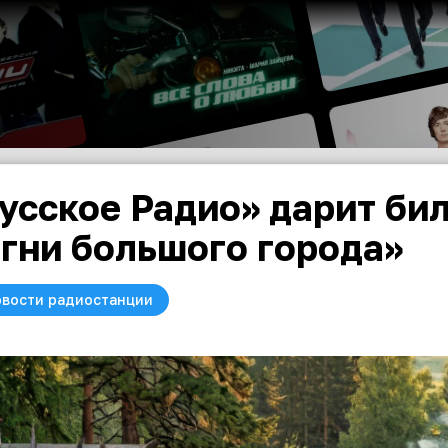
усское Радио» дарит би
гни большого города»
вости радиостанции