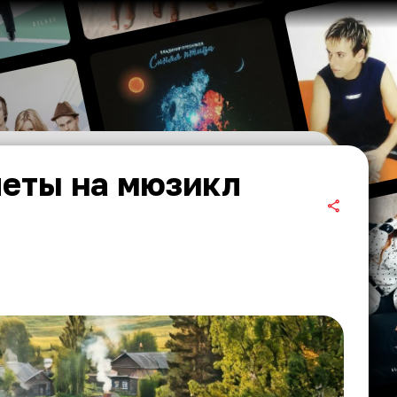
леты на мюзикл