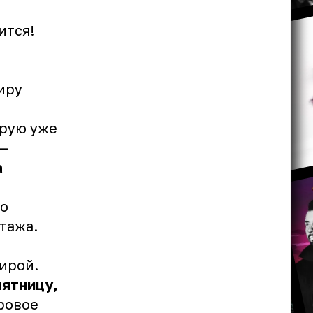
ится!
иру
орую уже
 —
а
но
тажа.
ирой.
пятницу,
ровое