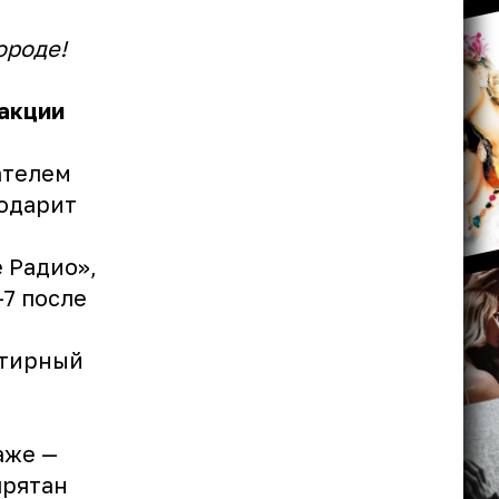
ороде!
акции
ателем
подарит
 Радио»,
-7 после
ртирный
аже —
прятан