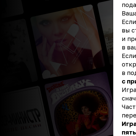
под
Ваша
Если
вы с
и пр
в ва
Если
откр
в по
с пр
Игра
снач
Част
пере
Игра
пять