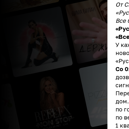
От С
«Рус
Все 
«Рус
«Вс
У ка
ново
«Рус
Со 0
дозв
сигн
Пере
дом.
по г
по в
1 кв