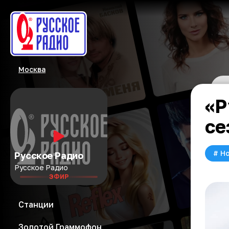
Москва
«Р
се
#
Но
Русское Радио
Русское Радио
ЭФИР
Станции
Золотой Граммофон