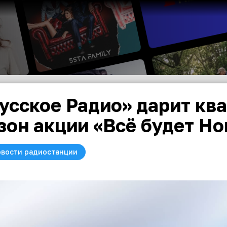
усское Радио» дарит кв
зон акции «Всё будет Н
вости радиостанции