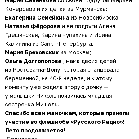
Мария Савенкова
со своей подругой Марией
Кочеровой и их детки из Мурманска;
Екатерина Семейкина
из Новосибирска;
Наталья Фёдорова
и её подруги Алёна
Гдешинская, Карина Чупахина и Ирина
Калинина из Санкт-Петербурга;
Мария Бреховских
из Москвы;
Ольга Долгополова
, мама двоих детей
из Ростова-на-Дону, которая станцевала
беременной, на 40-й неделе, и к этому
моменту уже родила вторую дочку —
у малышки Николь появилась младшая
сестренка Мишель!
Спасибо всем мамочкам, которые приняли
участие во флешмобе «Русского Радио»!
Лето продолжается!