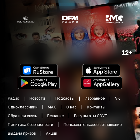
12+
Радио
Новости
Подкасты
Избранное
VK
Одноклассники
MAX
О нас
Контакты
Обратная связь
Вещание
Результаты СОУТ
Политика безопасности
Пользовательское соглашение
Выдача призов
Акции