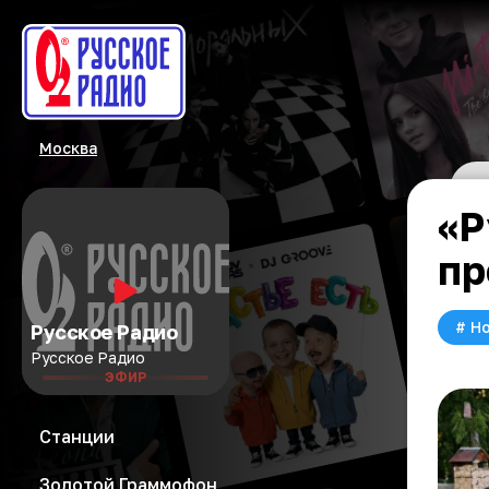
Москва
«Р
пр
#
Но
Русское Радио
Русское Радио
ЭФИР
Станции
Золотой Граммофон