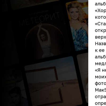
альб
«
Хо
кото
«Ста
откр
верх
Назв
к ее
альб
мед
«Я н
моих
фото
МакS
отра
опре