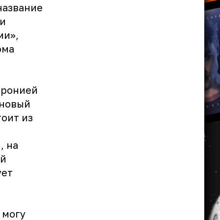
название
ди
ми»,
ома
иронией
 новый
тоит из
, на
ой
ует
ю
 могу