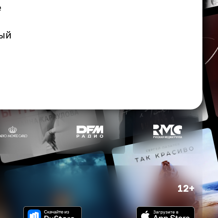
е
мый
12+