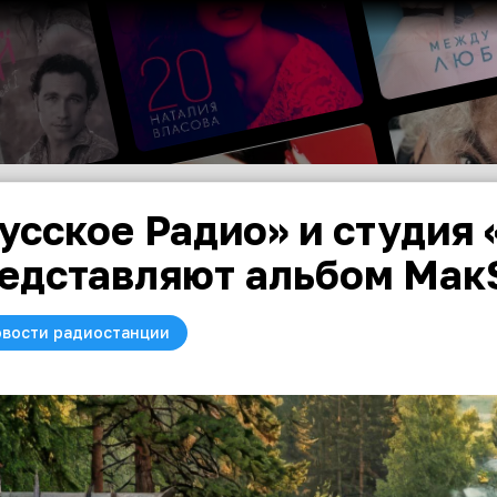
усское Радио» и студия
едставляют альбом Мак
вости радиостанции