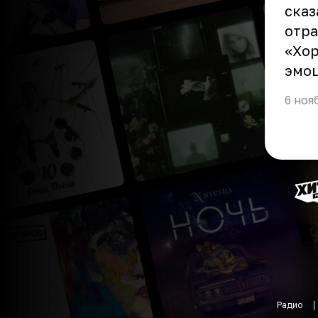
сказ
отра
«Хор
эмо
6 ноя
Радио