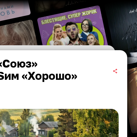
 «Союз»
Sим «Хорошо»