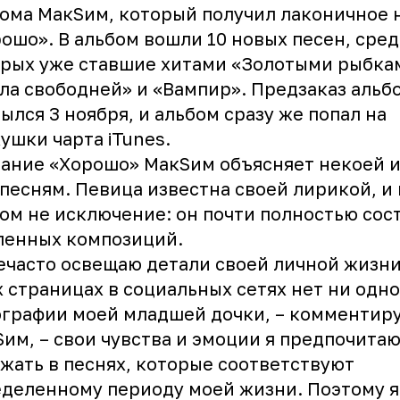
ома МакSим, который получил лаконичное 
рошо
». В альбом вошли 10 новых песен, сре
рых уже ставшие хитами «Золотыми рыбка
ла свободней» и «Вампир». Предзаказ альб
ылся 3 ноября, и альбом сразу же попал на
ушки чарта iTunes.
ание «Хорошо» МакSим объясняет некоей 
 песням. Певица известна своей лирикой, и
ом не исключение: он почти полностью сос
ленных композиций.
ечасто освещаю детали своей личной жизни
 страницах в социальных сетях нет ни одн
графии моей младшей дочки, – комментир
им, – свои чувства и эмоции я предпочита
жать в песнях, которые соответствуют
деленному периоду моей жизни. Поэтому я