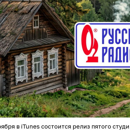
оября в iTunes состоится релиз пятого студ