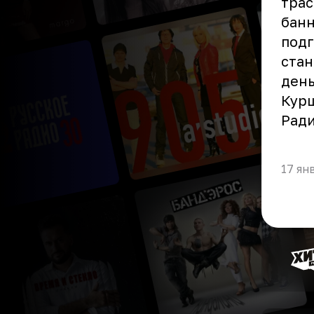
трас
банн
подг
стан
день
Кур
Ради
17 ян