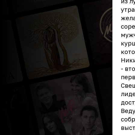
из л
утра
жела
соре
мужч
курш
кот
Ники
- вт
перв
Свеш
лиде
дост
Веду
собр
выс