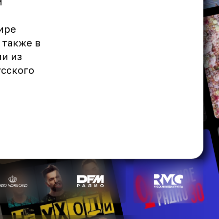
и
ире
 также в
и из
сского