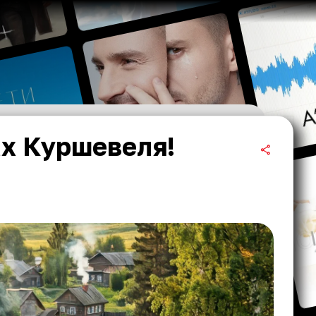
ах Куршевеля!