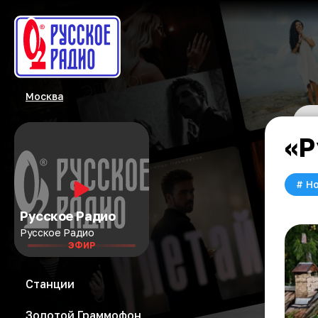
Москва
«Р
#
Но
Русское Радио
Русское Радио
ЭФИР
Станции
Золотой Граммофон