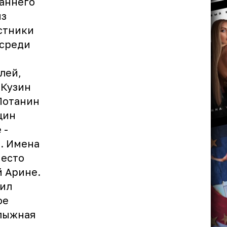
раннего
из
астники
 среди
лей,
 Кузин
Потанин
щин
 -
а. Имена
место
й Арине.
дил
ое
лыжная