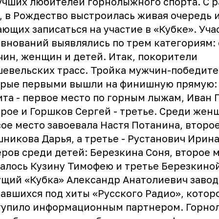
учших любителей горнолыжного спорта. С 
, в Рождество выстроилась живая очередь 
ющих записаться на участие в «Кубке». Уч
внований выявлялись по трем категориям:
ин, женщин и детей. Итак, покорители
евельских трасс. Тройка мужчин-победите
орые первыми вышли на финишную прямую:
та - первое место по горным лыжам, Иван 
орое и Горшков Сергей - третье. Среди жен
ое место завоевала Настя Потанина, второе
никова Дарья, а третье - Рустанович Ирин
ров среди детей: Березкина Соня, второе 
алось Кузину Тимофею и третье Березкино
щий «Кубка» Александр Анатолиевич заво
авшихся под хиты «Русского Радио», котор
тупило информационным партнером. Горно