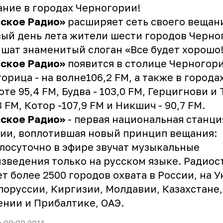
ние в городах Черногории!
сское Радио»
расширяет сеть своего вещани
ый день лета жители шести городов Черно
шат знаменитый слоган «Все будет хорошо!
сское Радио»
появится в столице Черногори
орица - на волне106,2 FM, а также в городах
оте 95,4 FM, Будва - 103,0 FM, Герцигнови и 
3 FM, Котор -107,9 FM и Никшич - 90,7 FM.
сское Радио»
- первая национальная станци
ии, воплотившая новый принцип вещания:
лосуточно в эфире звучат музыкальные
зведения только на русском языке. Радиос
т более 2500 городов охвата в России, на У
лоруссии, Киргизии, Молдавии, Казахстане,
нии и Прибалтике, ОАЭ.