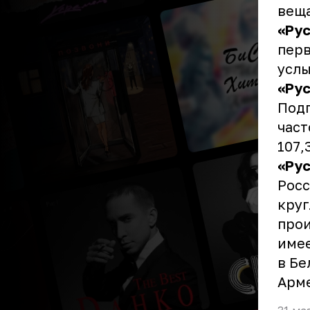
веща
«Ру
перв
услы
«Ру
Подг
част
107,
«Ру
Росс
круг
прои
имее
в Бе
Арме