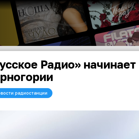
усское Радио» начинает
рногории
вости радиостанции