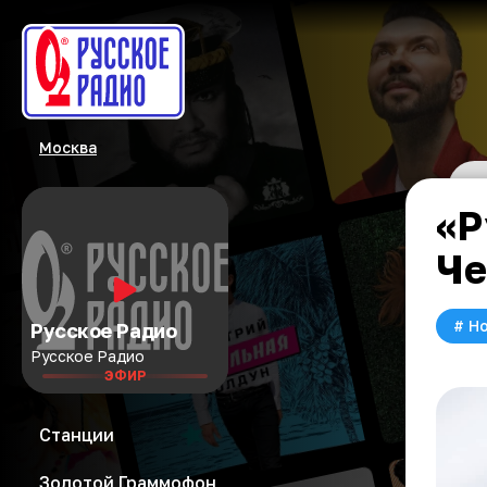
Москва
«Р
Че
#
Но
Русское Радио
Русское Радио
ЭФИР
Станции
Золотой Граммофон