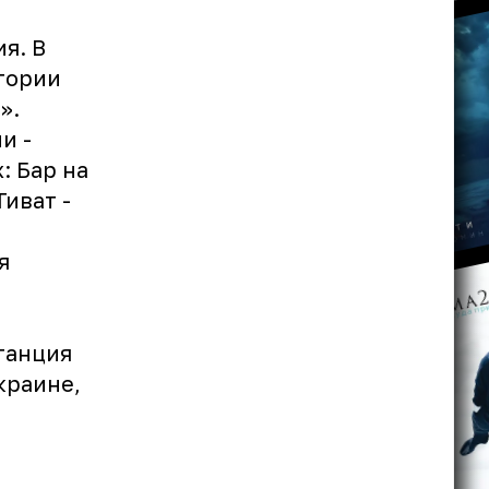
я. В
гории
».
и -
: Бар на
Тиват -
я
танция
краине,