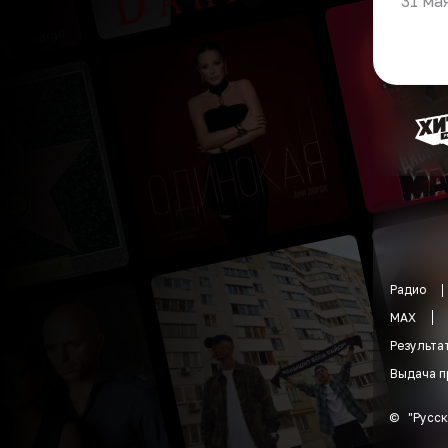
31 ма
Радио
MAX
Результа
Выдача п
©
"
Русск