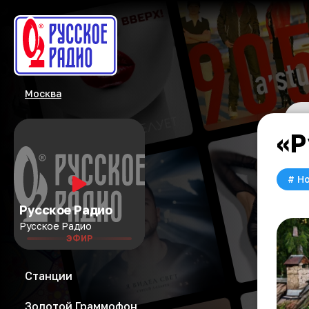
Москва
«Р
#
Но
Русское Радио
Русское Радио
ЭФИР
Станции
Золотой Граммофон