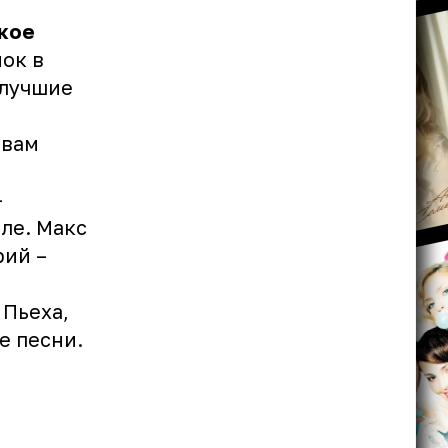
кое
ок в
 лучшие
 вам
-
ле. Макс
рий –
 Пьеха
,
е песни.