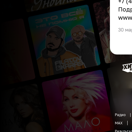
+7 (
Подр
www.
30 ма
Радио
MAX
Результа