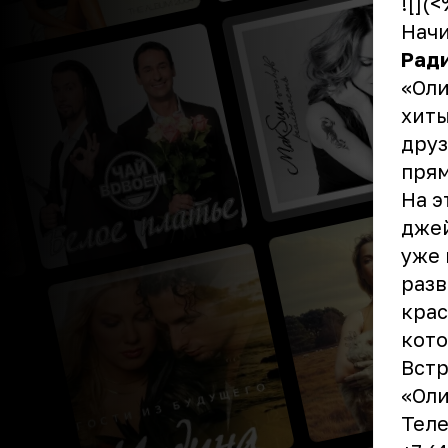
![](
Начи
Рад
«Оли
хит
друз
прям
На э
дже
уже 
разв
крас
кото
Встр
«Оли
Теле