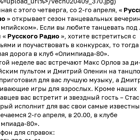
<%=upload_url%>/vech020409_370.jpg)
ная с этого четверга, со 2-го апреля, «
Русс
ио
» открывает сезон танцевальных вечерин
мпийском». Если вы любите танцевать под
ы «
Русского Радио
», хотите встретиться с
ьями и поучаствовать в конкурсах, то тогда
ая дорога в клуб «Олимпиада-80».
той неделе вас встречают
Макс Орлов
за ди
йским пультом и
Дмитрий Оленин
на танцпо
приготовил для вас лучшую музыку, а Дмит
ивающие игры для взрослых. Кроме наших
авцев вас встретит и звездный гость –
Стас
рый исполнит для вас свои самые известны
ечаемся 2-го апреля, в 20.00, в клубе
мпиада-80».
фон для справок: