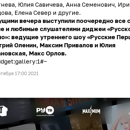
нева, Юлия Савичева, Анна Семенович, Ир
ова, Елена Север и другие.
ущими вечера выступили поочередно все 
ие и любимые слушателями диджеи «Русск
о»: ведущие утреннего шоу «Русские Пер
рий Оленин, Максим Привалов и Юлия
новская, Макс Орлов.
dget:gallery:1#~
нтября 17:00 2021