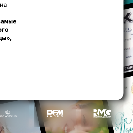
ина
самые
ого
цы»,