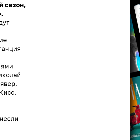
й сезон,
.
дут
ие
танция
иями
Николай
лявер,
Кисс,
и
знесли