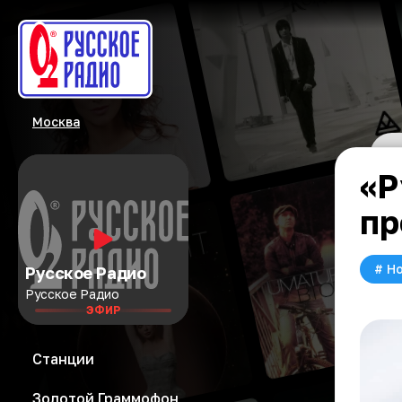
Москва
«Р
пр
#
Но
Русское Радио
Русское Радио
ЭФИР
Станции
Золотой Граммофон