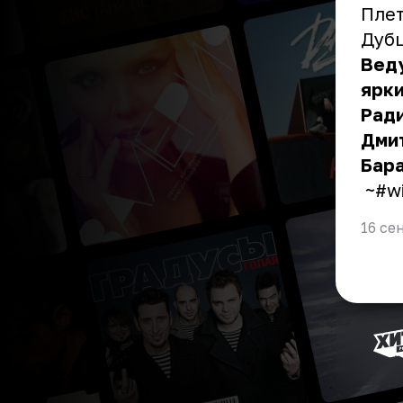
Плет
Дубц
Вед
ярк
Ради
Дмит
Бара
~#wi
16 се