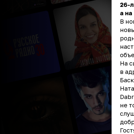
26-л
а на
В но
новы
родн
наст
объе
На с
в ад
Баск
Ната
Dabr
не т
слуш
добр
Гост