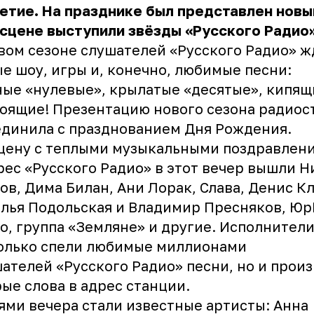
етие. На празднике был представлен новы
 сцене выступили звёзды «Русского Радио»
вом сезоне слушателей «Русского Радио» ж
е шоу, игры и, конечно, любимые песни:
ые «нулевые», крылатые «десятые», кипящ
оящие! Презентацию нового сезона радиос
динила с празднованием Дня Рождения.
цену с теплыми музыкальными поздравлен
рес «Русского Радио» в этот вечер вышли 
ов, Дима Билан, Ани Лорак, Слава, Денис К
лья Подольская и Владимир Пресняков, Юр
o, группа «Земляне» и другие. Исполнител
олько спели любимые миллионами
ателей «Русского Радио» песни, но и прои
ые слова в адрес станции.
ями вечера стали известные артисты: Анна