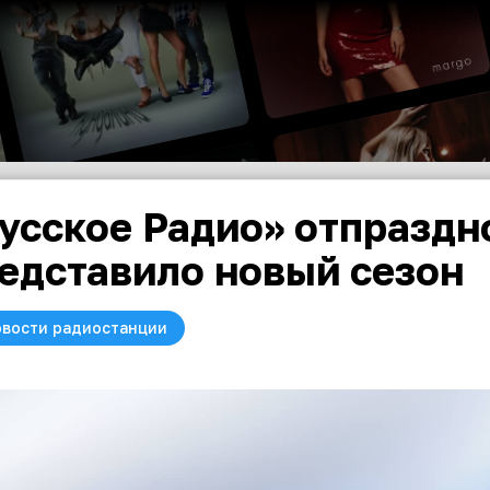
усское Радио» отпраздн
едставило новый сезон
вости радиостанции