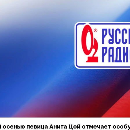
й осенью певица
Анита Цой
отмечает особ