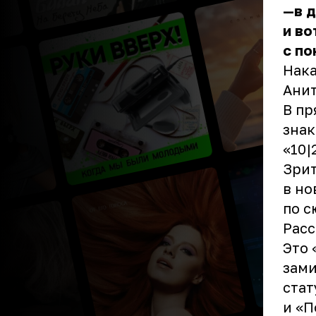
—в д
и во
с по
Нака
Анит
В пр
знак
«10|
Зрит
в но
по с
Расс
Это 
зами
стат
и «П