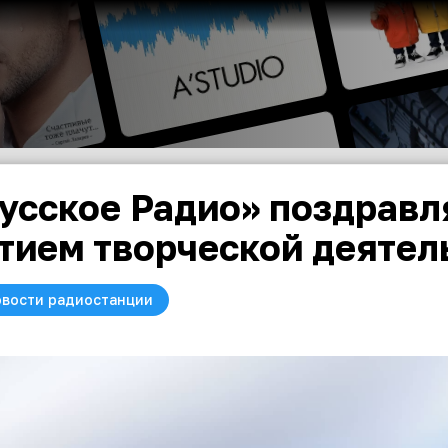
усское Радио» поздравля
тием творческой деятел
вости радиостанции