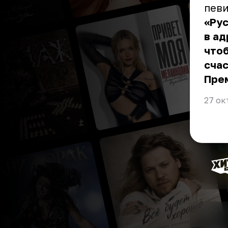
пев
«Ру
в ад
что
счас
Пре
27 ок