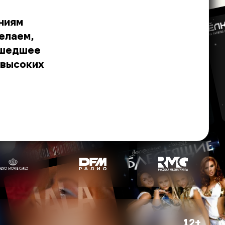
ниям
Желаем,
сшедшее
 высоких
12+