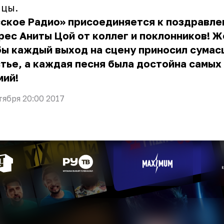
ицы.
сское Радио» присоединяется к поздравле
рес Аниты Цой от коллег и поклонников! 
бы каждый выход на сцену приносил сума
тье, а каждая песня была достойна самых
мий!
тября 20:00 2017