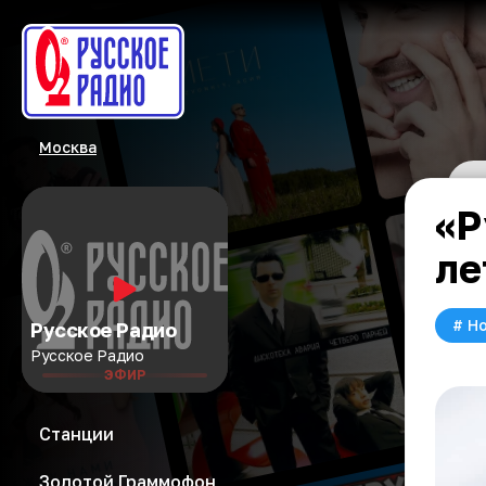
Москва
«Р
ле
#
Но
Русское Радио
Русское Радио
ЭФИР
Станции
Золотой Граммофон