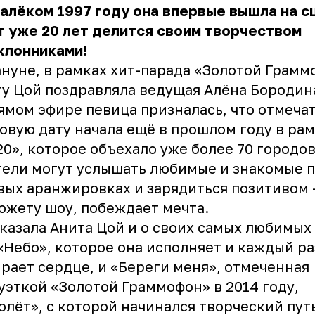
алёком 1997 году она впервые вышла на с
т уже 20 лет делится своим творчеством
клонниками!
нуне, в рамках хит-парада
«Золотой Грамм
у Цой поздравляла ведущая
Алёна Бородин
ямом эфире певица призналась, что отмеча
овую дату начала ещё в прошлом году в ра
20», которое объехало уже более 70 городов
ели могут услышать любимые и знакомые 
вых аранжировках и зарядиться позитивом 
южету шоу, побеждает мечта.
казала Анита Цой и о своих самых любимых 
«Небо», которое она исполняет и каждый ра
рает сердце, и «Береги меня», отмеченная
уэткой «Золотой Граммофон» в 2014 году,
олёт», с которой начинался творческий пут