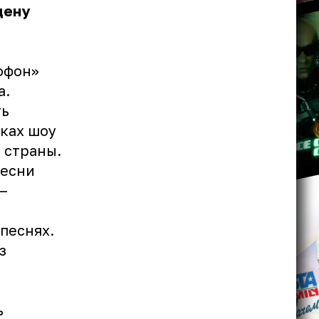
цену
офон»
а
.
ть
мках шоу
 страны.
песни
—
песнях.
з
ь