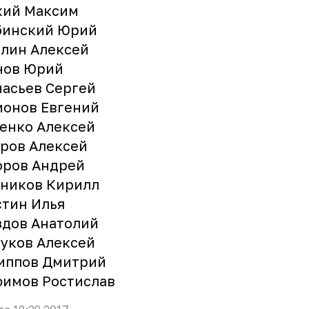
кий Максим
бинский Юрий
лин Алексей
нов Юрий
асьев Сергей
ионов Евгений
енко Алексей
ров Алексей
оров Андрей
сников Кирилл
тин Илья
здов Анатолий
уков Алексей
иппов Дмитрий
фимов Ростислав