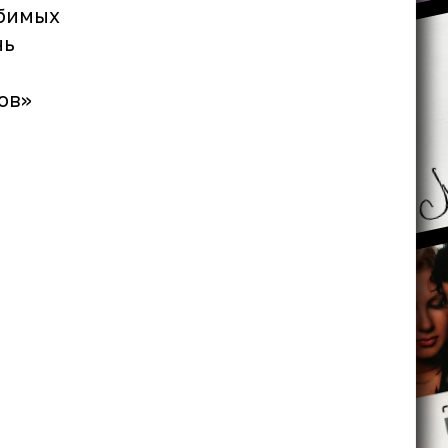
юбимых
нь
ов»