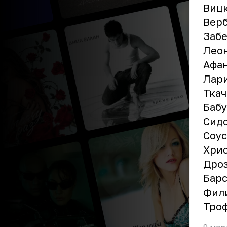
Виц
Вер
Забе
Лео
Афан
Лар
Ткач
Бабу
Сид
Соу
Хрис
Дро
Барс
Фил
Тро