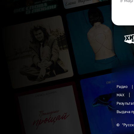
9 мар
Радио
MAX
Результа
Выдача п
©
"
Русск