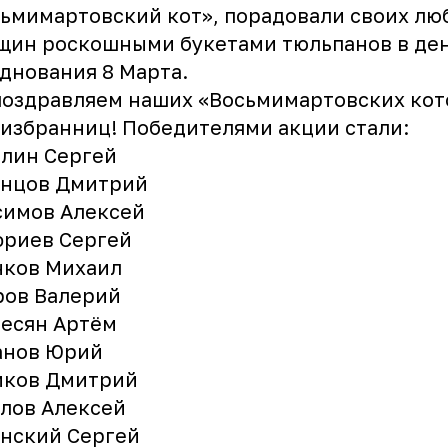
ьмимартовский кот», порадовали своих л
щин роскошными букетами тюльпанов в де
днования 8 Марта.
оздравляем наших «Восьмимартовских кот
 избранниц! Победителями акции стали:
лин Сергей
енцов Дмитрий
симов Алексей
фриев Сергей
нков Михаил
ров Валерий
есян Артём
анов Юрий
иков Дмитрий
лов Алексей
нский Сергей