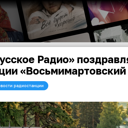
усское Радио» поздравл
ции «Восьмимартовский 
вости радиостанции