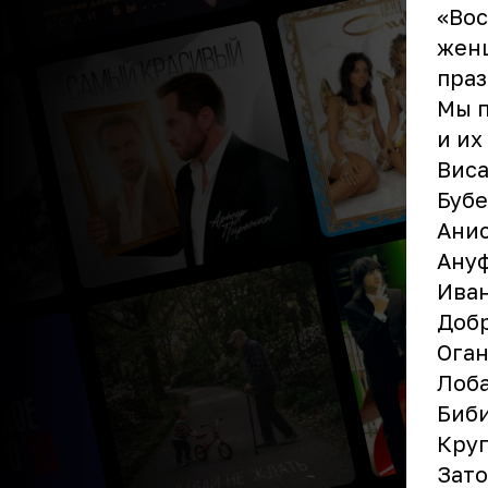
«Вос
жен
праз
Мы п
и их
Виса
Буб
Ани
Ану
Ива
Доб
Оган
Лоб
Биб
Круг
Зато