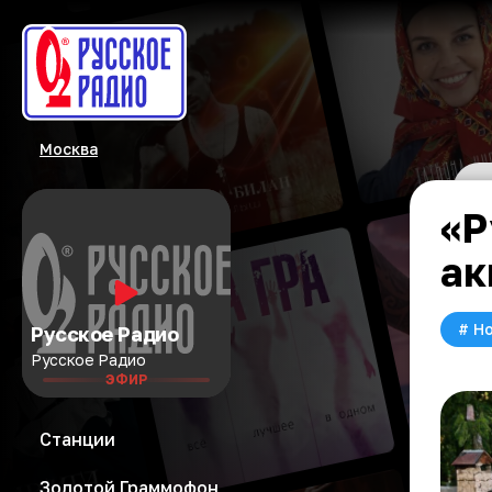
Москва
«Р
ак
#
Но
Русское Радио
Русское Радио
ЭФИР
Станции
Золотой Граммофон