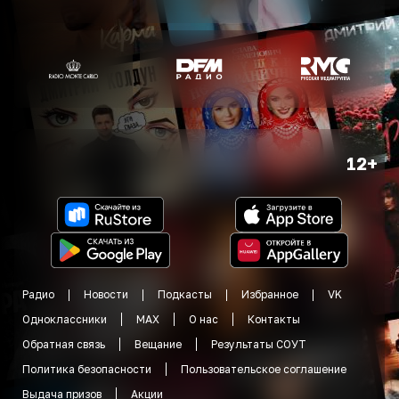
12+
Радио
Новости
Подкасты
Избранное
VK
Одноклассники
MAX
О нас
Контакты
Обратная связь
Вещание
Результаты СОУТ
Политика безопасности
Пользовательское соглашение
Выдача призов
Акции