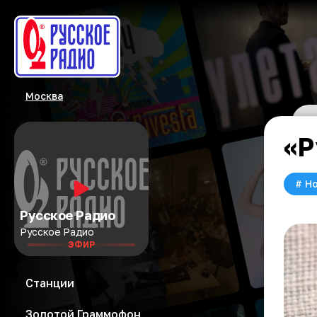
Москва
«Р
#
Но
Русское Радио
Русское Радио
ЭФИР
Станции
Золотой Граммофон