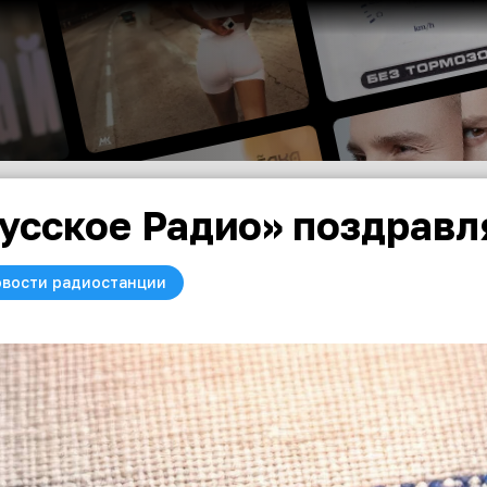
усское Радио» поздравл
вости радиостанции