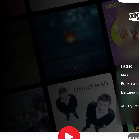
Радио
MAX
Результа
Выдача п
©
"
Русск