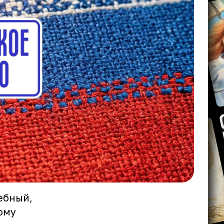
ебный,
ому