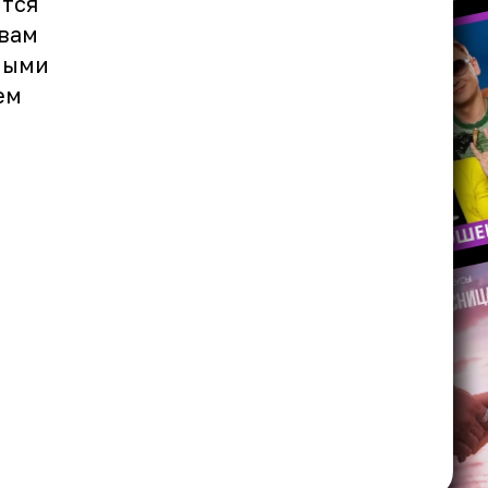
ится
 вам
мыми
ем