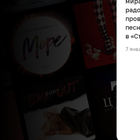
мира
радо
пров
песн
в «С
7 янв