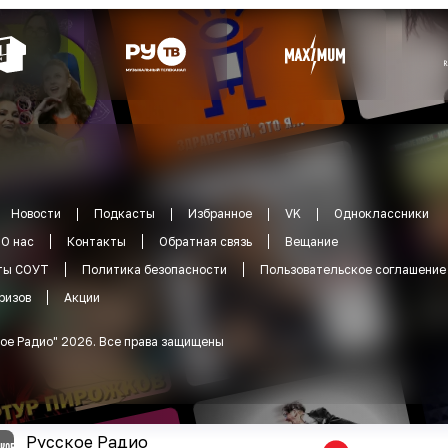
Новости
Подкасты
Избранное
VK
Одноклассники
О нас
Контакты
Обратная связь
Вещание
ты СОУТ
Политика безопасности
Пользовательское соглашение
ризов
Акции
ое Радио
"
2026
.
Все права защищены
Русское Радио