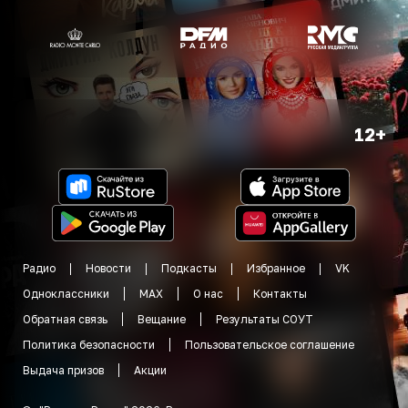
12+
Радио
Новости
Подкасты
Избранное
VK
Одноклассники
MAX
О нас
Контакты
Обратная связь
Вещание
Результаты СОУТ
Политика безопасности
Пользовательское соглашение
Выдача призов
Акции