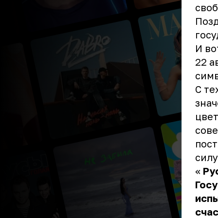
своб
Позд
госу
И во
22 а
симв
С те
знач
цвет
сове
пост
силу
«
Ру
Госу
испы
счас