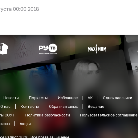
густа 00:00 2018
Новости
Подкасты
Избранное
VK
Одноклассники
О нас
Контакты
Обратная связь
Вещание
ты СОУТ
Политика безопасности
Пользовательское соглашение
ризов
Акции
ое Радио
"
2026
.
Все права защищены