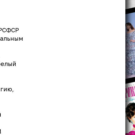
 РСФСР
иальным
к
 белый
ргию,
й
!