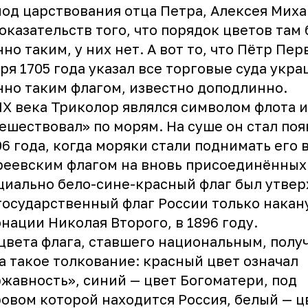
од царствования отца Петра, Алексея Миха
оказательств того, что порядок цветов там
но таким, у них нет. А вот то, что Пётр Пер
ря 1705 года указал все торговые суда укра
но таким флагом, известно доподлинно.
IX века Триколор являлся символом флота и
ешествовал» по морям. На суше он стал поя
06 года, когда моряки стали поднимать его 
еевским флагом на вновь присоединённых 
иально бело-сине-красный флаг был утве
государственный флаг России только накан
нации Николая Второго, в 1896 году.
цвета флага, ставшего национальным, полу
а такое толкование: красный цвет означал
жавность», синий — цвет Богоматери, под
овом которой находится Россия, белый — ц