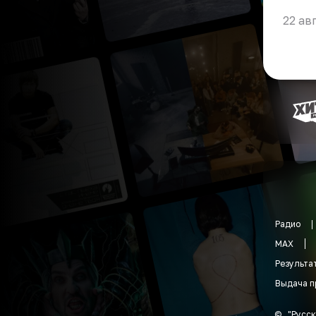
22 ав
Радио
MAX
Результа
Выдача п
©
"
Русск