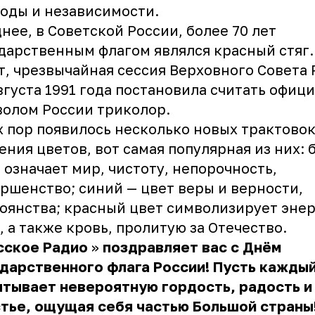
оды и независимости.
нее, в Советской России, более 70 лет
дарственным флагом являлся красный стяг.
т, чрезвычайная сессия Верховного Совета
вгуста 1991 года постановила считать офиц
олом России триколор.
х пор появилось несколько новых трактово
ения цветов, вот самая популярная из них:
 означает мир, чистоту, непорочность,
ршенство; синий — цвет веры и верности,
оянства; красный цвет символизирует эне
, а также кровь, пролитую за Отечество.
сское Радио
»
поздравляет вас с Днём
дарственного флага России! Пусть кажды
тывает невероятную гордость, радость и
тье, ощущая себя частью Большой страны