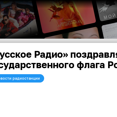
усское Радио» поздравл
сударственного флага Р
вости радиостанции