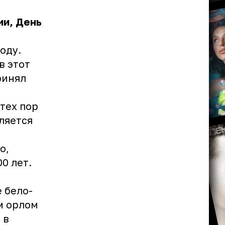
ии, День
оду.
в этот
ринял
тех пор
ляется
о,
0 лет.
 бело-
м орлом
 в