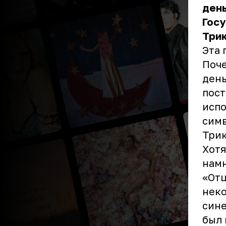
день
Гос
Три
Эта 
Поче
день
пост
испо
симв
Трик
Хотя
намн
«Отц
неко
сине
был 