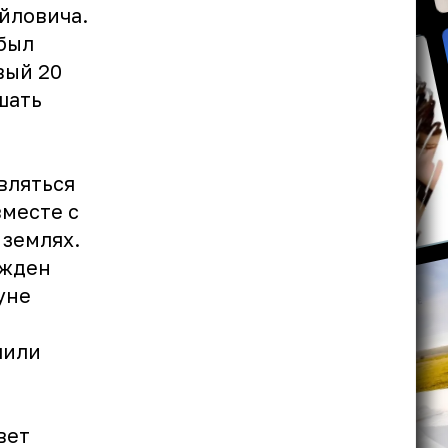
йловича.
 был
вый 20
шать
вляться
вместе с
землях.
ржден
уне
чили
вет