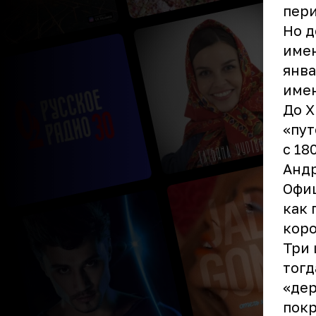
пери
Но д
имен
янва
имен
До X
«пут
с 18
Андр
Офиц
как 
коро
Три 
тогд
«дер
покр