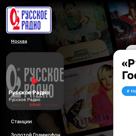
Москва
«Р
Го
#
Но
Русское Радио
Русское Радио
ЭФИР
Станции
Золотой Граммофон