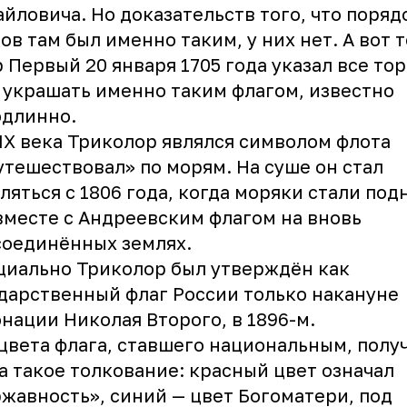
йловича. Но доказательств того, что поряд
ов там был именно таким, у них нет. А вот т
 Первый 20 января 1705 года указал все то
 украшать именно таким флагом, известно
одлинно.
IX века Триколор являлся символом флота
утешествовал» по морям. На суше он стал
ляться с 1806 года, когда моряки стали по
вместе с Андреевским флагом на вновь
оединённых землях.
иально Триколор был утверждён как
дарственный флаг России только накануне
нации Николая Второго, в 1896-м.
цвета флага, ставшего национальным, полу
а такое толкование: красный цвет означал
жавность», синий — цвет Богоматери, под