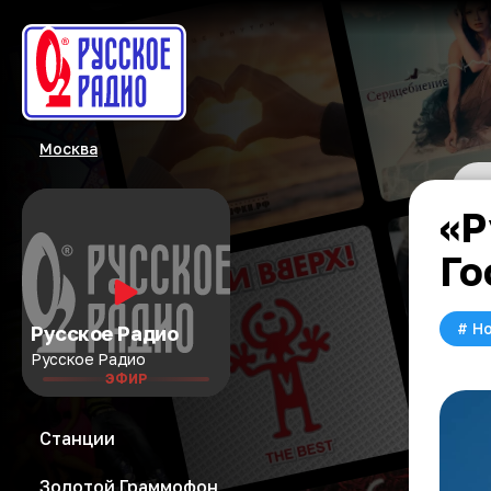
Москва
«Р
Го
#
Но
Русское Радио
Русское Радио
ЭФИР
Станции
Золотой Граммофон