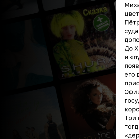
Миха
цвет
Пётр
суда
доп
До X
и «п
появ
его 
прис
Офиц
госу
коро
Три 
тогд
«дер