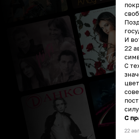
покр
своб
Позд
госу
И во
22 а
симв
С те
знач
цвет
сове
пост
силу
С пр
22 ав