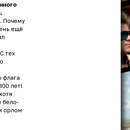
нного
.
. Почему
день ещё
ял
С тех
о
о флага
00 лет!
хотя
 бело-
м орлом
»