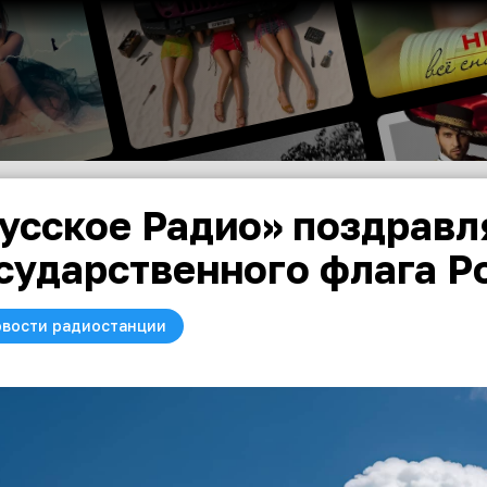
усское Радио» поздравл
сударственного флага Р
вости радиостанции