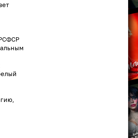
вет
 РСФСР
иальным
к
 белый
ргию,