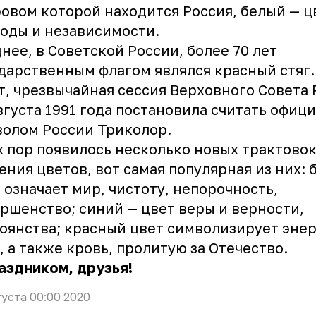
овом которой находится Россия, белый — ц
оды и независимости.
нее, в Советской России, более 70 лет
дарственным флагом являлся красный стяг.
т, чрезвычайная сессия Верховного Совета
вгуста 1991 года постановила считать офиц
олом России Триколор.
х пор появилось несколько новых трактово
ения цветов, вот самая популярная из них:
 означает мир, чистоту, непорочность,
ршенство; синий — цвет веры и верности,
оянства; красный цвет символизирует эне
, а также кровь, пролитую за Отечество.
аздником, друзья!
густа 00:00 2020