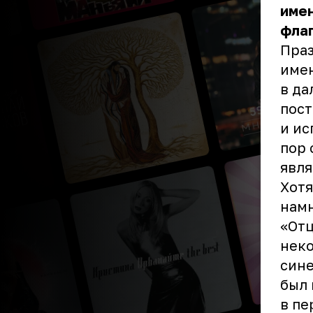
име
флаг
Праз
имен
в да
пост
и ис
пор 
явля
Хотя
намн
«Отц
неко
сине
был 
в пе