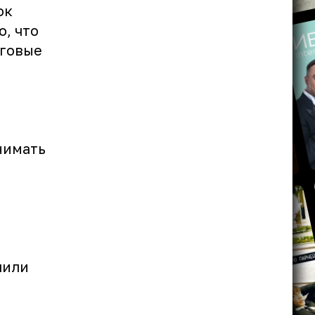
ок
о, что
рговые
днимать
чили