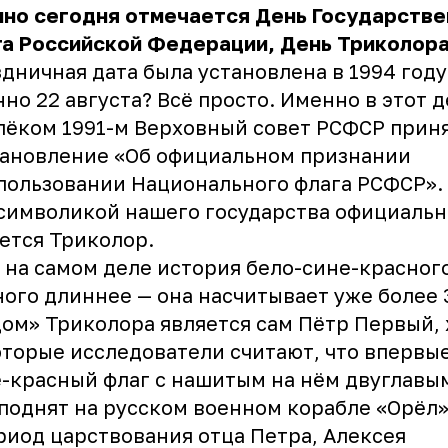
нно сегодня отмечается День Государстве
а Российской Федерации, День Триколора
дничная дата была установлена в 1994 году
но 22 августа? Всё просто. Именно в этот 
лёком 1991-м Верховный совет РСФСР прин
ановление «Об официальном признании
пользовании Национального флага РСФСР». 
символикой нашего государства официальн
ется Триколор.
 на самом деле история бело-сине-красног
ого длиннее — она насчитывает уже более 3
ом» Триколора является сам Пётр Первый, 
торые исследователи считают, что впервые
-красный флаг с нашитым на нём двуглавы
поднят на русском военном корабле «Орёл
риод царствования отца Петра, Алексея