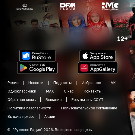
12+
Радио
Новости
Подкасты
Избранное
VK
Одноклассники
MAX
О нас
Контакты
Обратная связь
Вещание
Результаты СОУТ
Политика безопасности
Пользовательское соглашение
Выдача призов
Акции
©
"
Русское Радио
"
2026
.
Все права защищены