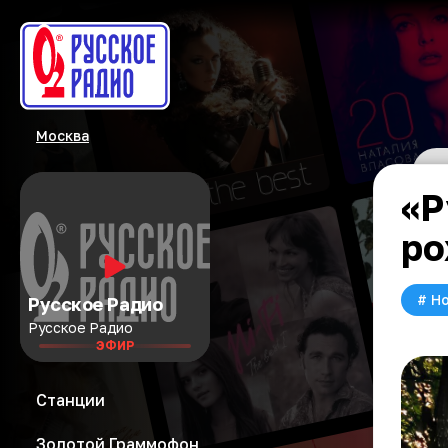
Москва
«Р
ро
#
Но
Русское Радио
Русское Радио
ЭФИР
Станции
Золотой Граммофон