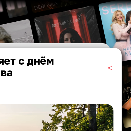
яет с днём
ова