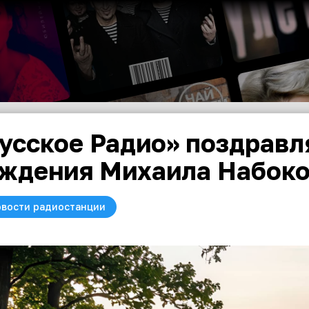
усское Радио» поздравл
ждения Михаила Набок
вости радиостанции