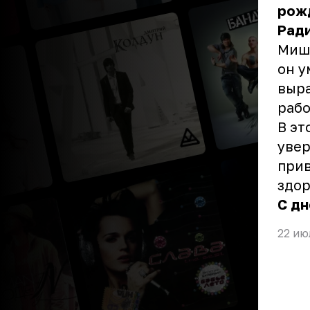
рож
Ради
Миша
он у
выра
рабо
В эт
увер
прив
здор
С д
22 ию