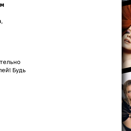
ом
,
и
ательно
ей! Будь