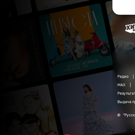
Радио
MAX
Результа
Выдача п
©
"
Русск