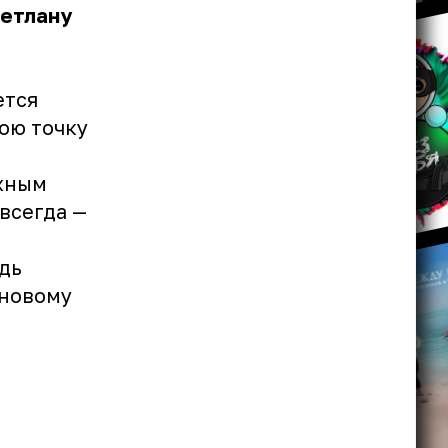
етлану
ется
ою точку
ажным
всегда —
дь
 новому