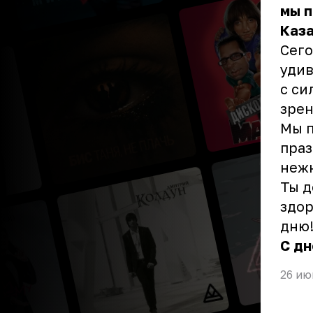
мы 
Каза
Сего
удив
с си
зрен
Мы п
праз
нежн
Ты д
здор
дню!
С д
26 ию