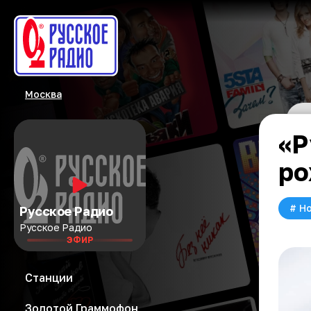
Москва
«Р
ро
#
Но
Русское Радио
Русское Радио
ЭФИР
Станции
Золотой Граммофон