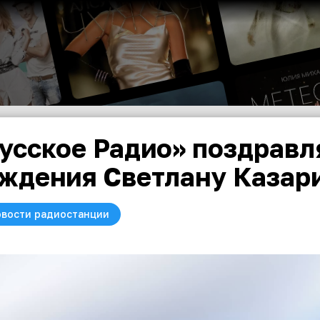
усское Радио» поздравл
ждения Светлану Казар
вости радиостанции