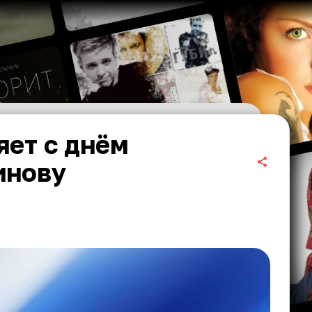
яет с днём
инову