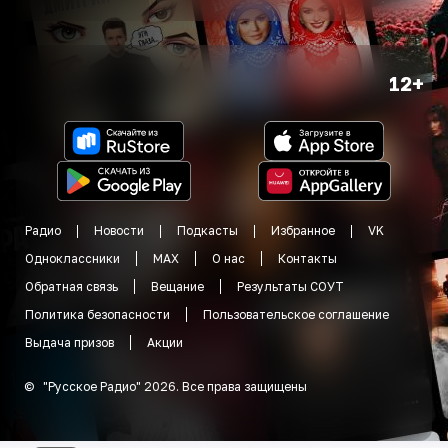
12+
Радио
Новости
Подкасты
Избранное
VK
Одноклассники
MAX
О нас
Контакты
Обратная связь
Вещание
Результаты СОУТ
Политика безопасности
Пользовательское соглашение
Выдача призов
Акции
©
"
Русское Радио
"
2026
.
Все права защищены