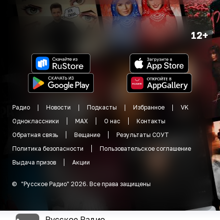
12+
Радио
Новости
Подкасты
Избранное
VK
Одноклассники
MAX
О нас
Контакты
Обратная связь
Вещание
Результаты СОУТ
Политика безопасности
Пользовательское соглашение
Выдача призов
Акции
©
"
Русское Радио
"
2026
.
Все права защищены
Русское Радио