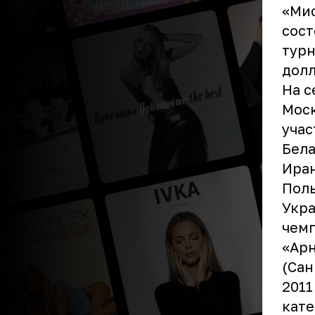
«Мис
сост
турн
долл
На с
Моск
учас
Бела
Иран
Поль
Укра
чемп
«Арн
(Сан
2011
кате