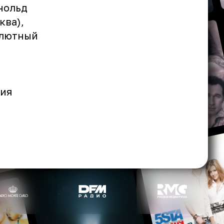
нольд
ква),
олютный
тия