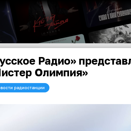
усское Радио» представ
истер Олимпия»
вости радиостанции