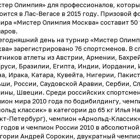
тер Олимпия» для профессионалов, котор
оится в Лас-Вегасе в 2015 году. Призовой ф
ира «Мистер Олимпия Москва» составит 50
аров.
егодняшний день на турнир «Мистер Олимп
ва» зарегистрировано 76 спортсменов. В с
тников атлеты из Австрии, Армении, Бахре
руси, Бразилии, Египта, Индии, Иордании, 
а, Ирака, Катара, Кувейта, Нигерии, Пакист
ши, России, Саудовской Аравии, Сербии, С
ины, Швеции. Среди российских спортсмен
ион мира 2010 года по бодибилдингу, чемп
ольд классик» в категории до 65 кг Илья Н
кт-Петербург), чемпион «Арнольд-Классик»
 годов и чемпион России 2010 в абсолютной
гории Андрей Сорокин, двукратный чемпи