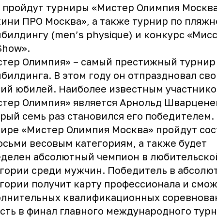
 пройдут турниры «Мистер Олимпия Москва
ини ПРО Москва», а также турнир по пляж
билдингу (men’s physique) и конкурс «Мис
Show».
тер Олимпия» – самый престижный турнир
билдинга. В этом году он отпраздновал сво
ий юбилей. Наиболее известным участник
тер Олимпия» является Арнольд Шварцене
рый семь раз становился его победителем.
ире «Мистер Олимпия Москва» пройдут сос
осьми весовым категориям, а также будет
делен абсолютный чемпион в любительско
гории среди мужчин. Победитель в абсолю
гории получит карту профессионала и смож
олнительных квалификационных соревнова
сть в финал главного международного тур