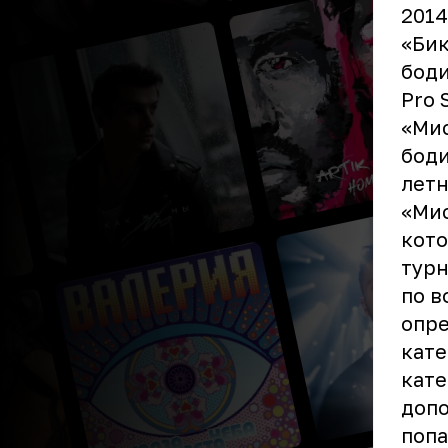
2014
«Бик
боди
Pro 
«Мис
боди
летн
«Мис
кото
турн
по в
опре
кате
кате
доп
попа