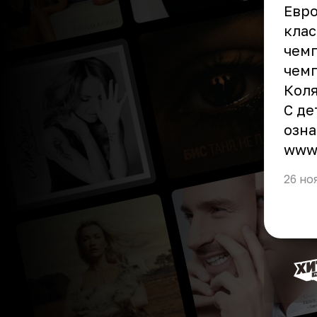
Евро
клас
чемп
чемп
Коля
С де
озна
www
26 но