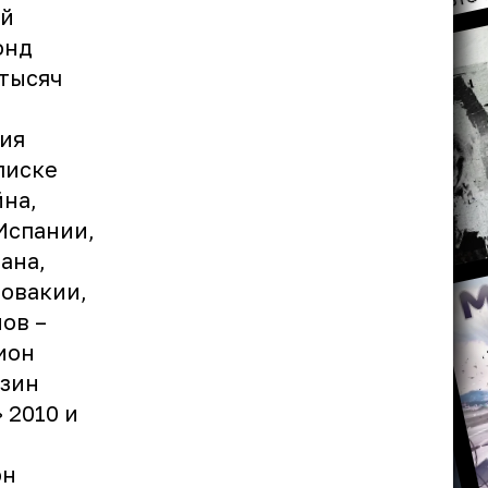
ый
онд
 тысяч
ия
писке
йна,
Испании,
ана,
ловакии,
ов –
ион
азин
 2010 и
он