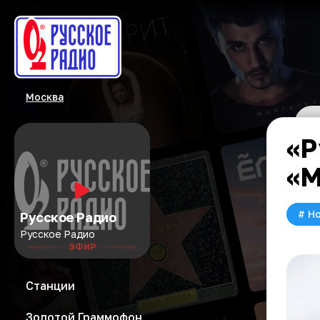
Москва
«Р
«М
#
Но
Русское Радио
Русское Радио
ЭФИР
Станции
Золотой Граммофон