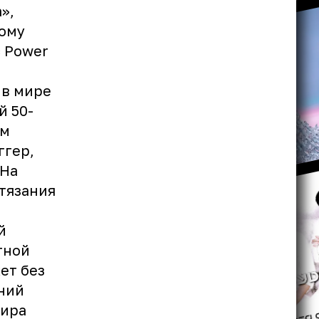
»,
ному
с Power
 в мире
й 50-
ом
ггер,
 На
тязания
й
тной
ет без
ний
нира