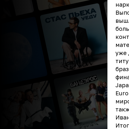
нарк
Выпо
вышл
боль
конт
мате
уже 
титу
браз
фин
Japa
Euro
миро
такж
Ива
Итог