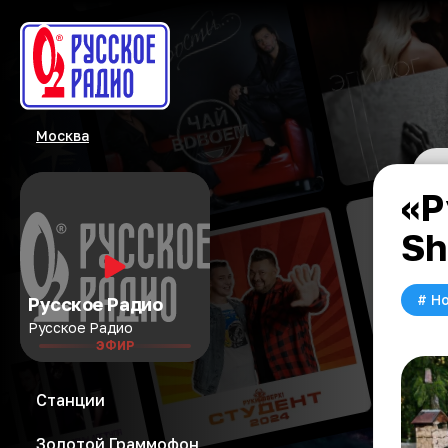
Москва
«Р
S
#
Но
Русское Радио
Русское Радио
ЭФИР
Станции
Золотой Граммофон