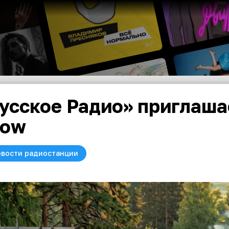
усское Радио» приглашае
how
вости радиостанции