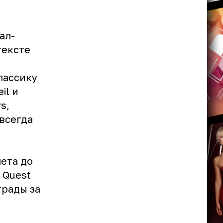
ал-
тексте
лассику
il и
s,
авсегда
лета до
 Quest
грады за