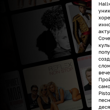
Hall
уник
хоре
инно
акту
Соче
куль
попу
созд
слом
вече
Прой
само
Pist
песн
деся