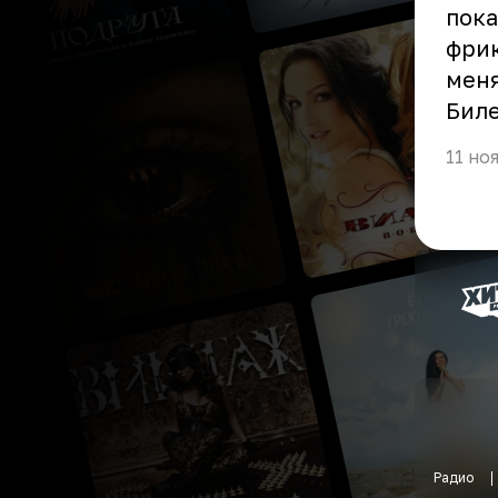
пока
фрик
мен
Биле
11 но
Радио