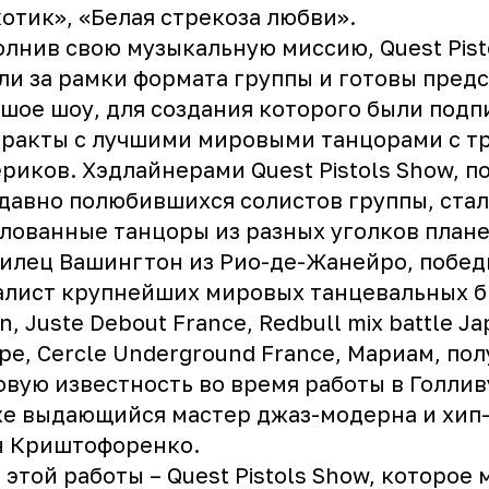
отик», «Белая стрекоза любви».
лнив свою музыкальную миссию, Quest Pist
и за рамки формата группы и готовы пред
шое шоу, для создания которого были под
ракты с лучшими мировыми танцорами с т
риков. Хэдлайнерами Quest Pistols Show, 
давно полюбившихся солистов группы, ста
лованные танцоры из разных уголков плане
илец Вашингтон из Рио-де-Жанейро, побед
алист крупнейших мировых танцевальных 
n, Juste Debout France, Redbull mix battle J
pe, Cercle Underground France, Мариам, по
вую известность во время работы в Голливу
е выдающийся мастер джаз-модерна и хип
н Криштофоренко.
 этой работы – Quest Pistols Show, которое