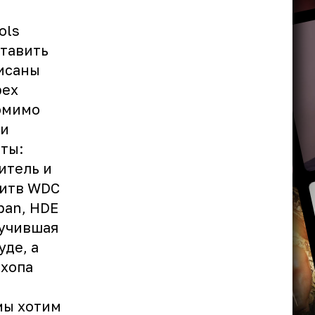
ols
ставить
писаны
рех
помимо
ли
ты:
итель и
битв WDC
apan, HDE
лучившая
де, а
-хопа
 мы хотим