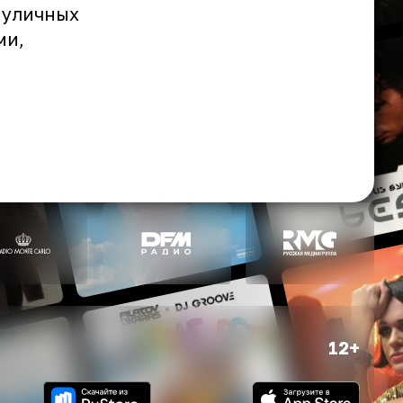
 уличных
ми,
12+