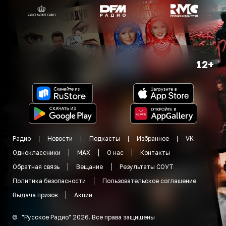
12+
Радио
Новости
Подкасты
Избранное
VK
Одноклассники
MAX
О нас
Контакты
Обратная связь
Вещание
Результаты СОУТ
Политика безопасности
Пользовательское соглашение
Выдача призов
Акции
©
"
Русское Радио
"
2026
.
Все права защищены