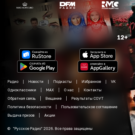
12+
Радио
Новости
Подкасты
Избранное
VK
Одноклассники
MAX
О нас
Контакты
Обратная связь
Вещание
Результаты СОУТ
Политика безопасности
Пользовательское соглашение
Выдача призов
Акции
©
"
Русское Радио
"
2026
.
Все права защищены