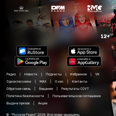
12+
Радио
Новости
Подкасты
Избранное
VK
Одноклассники
MAX
О нас
Контакты
Обратная связь
Вещание
Результаты СОУТ
Политика безопасности
Пользовательское соглашение
Выдача призов
Акции
©
"
Русское Радио
"
2026
.
Все права защищены