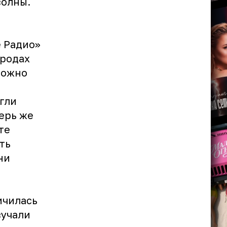
волны.
е Радио»
ородах
можно
гли
ерь же
те
ть
ни
ичилась
вучали