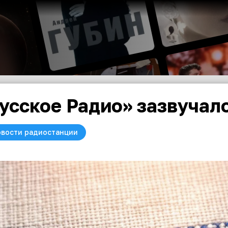
усское Радио» зазвучал
вости радиостанции