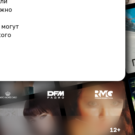
али
ожно
 могут
кого
12+