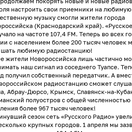
родолжаем покорять новые и новые радио
юля настроить свои приемники на любимую
ественную музыку смогли жители города
российска (Краснодарский край). «Русско
учало на частоте 107,4 FM. Теперь во всех г
ии с населением более 200 тысяч человек 
ышать любимую радиостанцию!
е жители Новороссийска лишь частично мо
имать наш сигнал из соседнего Туапсе. Теп
д получил собственный передатчик. А вмес
вороссийском радиостанцию сможет слуша
а, Абрау-Дюрсо, Крымск, Славянск-на-Куба
манский полуостров с общей численностью
ления более 967 тысяч человек!
инувший сезон сеть «Русского Радио» увел
есколько крупных городов. 1 апреля мы заз