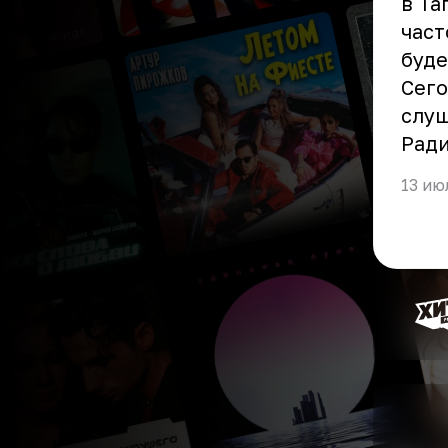
в Та
част
буде
Сего
слуш
Ради
13 ию