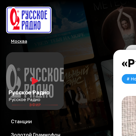
Москва
«Р
#
Но
Русское Радио
Русское Радио
ЭФИР
Станции
Золотой Граммофон