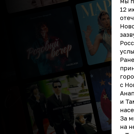
мы п
12 и
отеч
Ново
зазв
Росс
усл
Ране
прин
горо
с Но
Анап
и Та
насе
За м
на н