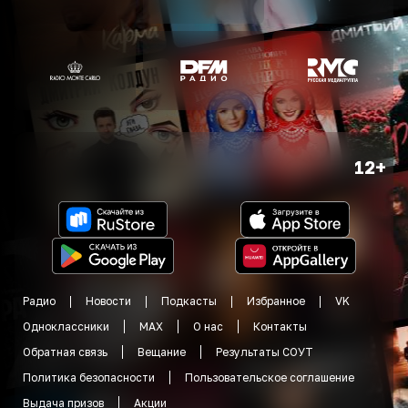
12+
Радио
Новости
Подкасты
Избранное
VK
Одноклассники
MAX
О нас
Контакты
Обратная связь
Вещание
Результаты СОУТ
Политика безопасности
Пользовательское соглашение
Выдача призов
Акции