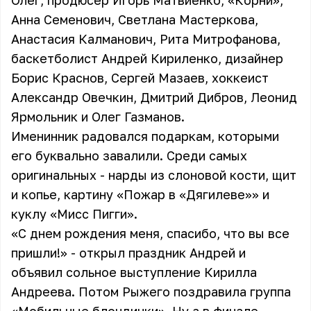
Олег, продюсер Игорь Матвиенко,
«Корни»
,
Анна Семенович
, Светлана Мастеркова,
Анастасия Калманович, Рита Митрофанова,
баскетболист Андрей Кириленко, дизайнер
Борис Краснов,
Сергей Мазаев
, хоккеист
Александр Овечкин, Дмитрий Дибров, Леонид
Ярмольник и
Олег Газманов
.
Именинник радовался подаркам, которыми
его буквально завалили. Среди самых
оригинальных - нарды из слоновой кости, щит
и копье, картину «Пожар в «Дягилеве»» и
куклу «Мисс Пигги».
«С днем рождения меня, спасибо, что вы все
пришли!» - открыл праздник Андрей и
объявил сольное выступление Кирилла
Андреева. Потом Рыжего поздравила группа