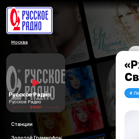
Москва
«Р
Св
#
Л
Русское Радио
Русское Радио
ЭФИР
Станции
Золотой Граммофон