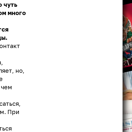
о чуть
ом много
тся
ды.
контакт
,
яет, но,
е
 чем
саться,
м. При
ться