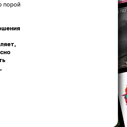
о порой
ношения
ляет,
асно
ть
,