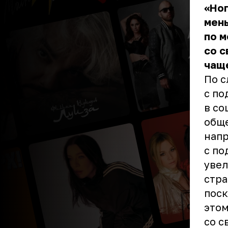
«Ног
мень
по м
со 
чаще
По с
с по
в со
обще
напр
с по
увел
стра
поск
этом
со с