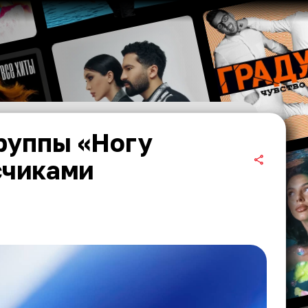
группы «Ногу
счиками