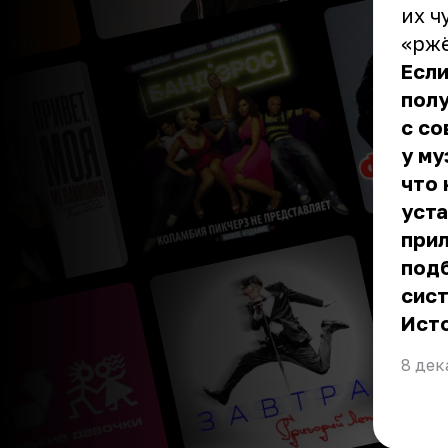
их ч
«ржё
Если
пол
с с
у му
что 
уста
прил
подб
сис
Ист
8 дек