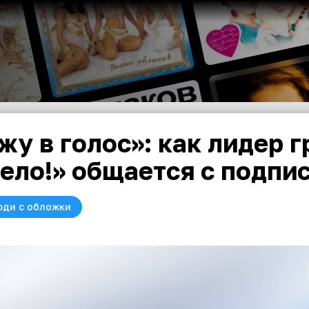
жу в голос»: как лидер 
ело!» общается с подпи
юди с обложки