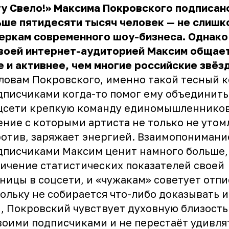
у Свело!» Максима Покровского подписан
ше пятидесяти тысяч человек — не слишк
еркам современного шоу-бизнеса. Однако
своей интернет-аудиторией Максим общае
 и активнее, чем многие российские звёз
ловам Покровского, именно такой тесный 
дписчиками когда-то помог ему объединить
цсети крепкую команду единомышленников
ние с которыми артиста не только не утомл
отив, заряжает энергией. Взаимопонимани
дписчиками Максим ценит намного больше,
ичение статистических показателей своей
ницы в соцсети, и «чужакам» советует отпи
ольку не собирается что-либо доказывать и
, Покровский чувствует духовную близость
воими подписчиками и не перестаёт удивля