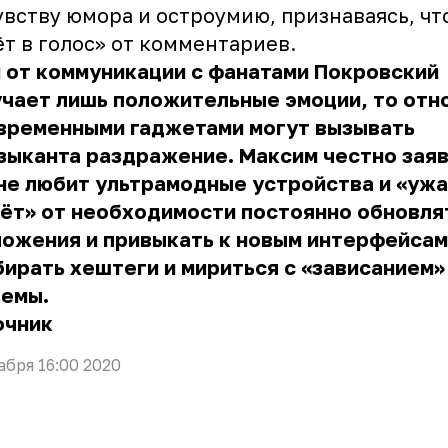
увству юмора и остроумию, признаваясь, чт
т в голос» от комментариев.
 от коммуникации с фанатами Покровский
учает лишь положительные эмоции, то от
овременными гаджетами могут вызывать
зыканта раздражение. Максим честно заяв
не любит ультрамодные устройства и «уж
ёт» от необходимости постоянно обновля
ожения и привыкать к новым интерфейсам
ирать хештеги и мириться с «зависанием»
темы.
очник
абря 16:00 2020