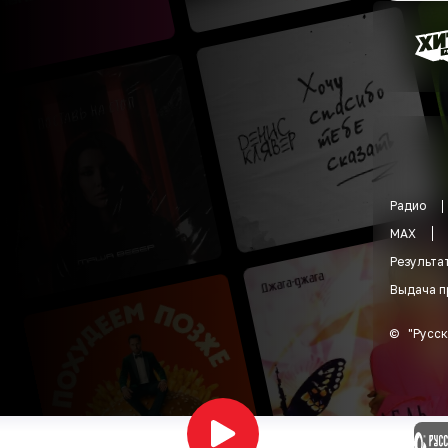
Радио
MAX
Результа
Выдача п
©
"
Русск