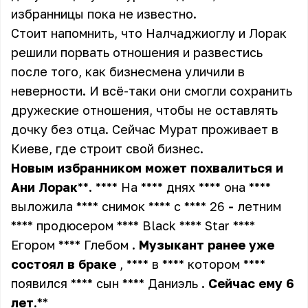
избранницы пока не известно.
Стоит напомнить, что Налчаджиоглу и Лорак
решили порвать отношения и развестись
после того, как бизнесмена уличили в
неверности. И всё-таки они смогли сохранить
дружеские отношения, чтобы не оставлять
дочку без отца. Сейчас Мурат проживает в
Киеве, где строит свой бизнес.
Новым
избранником
может
похвалиться
и
Ани
Лорак
**. **** На **** днях **** она ****
выложила **** снимок **** с **** 26
-
летним
**** продюсером **** Black **** Star ****
Егором **** Глебом
.
Музыкант
ранее
уже
состоял
в
браке
, **** в **** котором ****
появился **** сын **** Даниэль
.
Сейчас
ему
6
лет
.**