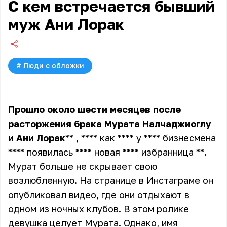
С кем встречается бывший
муж Ани Лорак
#
Люди с обложки
Прошло
около
шести
месяцев
после
расторжения
брака
Мурата
Налчаджиоглу
и
Ани
Лорак
** , **** как **** у **** бизнесмена
**** появилась **** новая **** избранница **
.
Мурат больше не скрывает свою
возлюбленную. На странице в Инстаграме он
опубликовал видео, где они отдыхают в
одном из ночных клубов. В этом ролике
девушка целует Мурата. Однако, имя