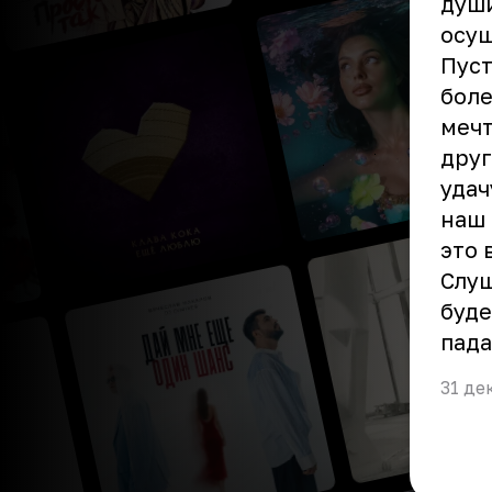
души
осущ
Пуст
боле
мечт
друг
удач
наш 
это 
Слуш
буде
пада
31 де