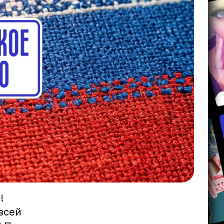
!
всей