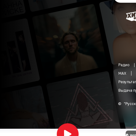
Радио
MAX
Результа
Выдача п
©
"
Русск