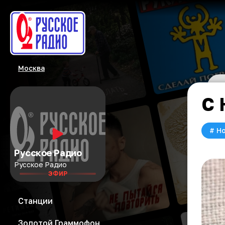
Москва
С 
#
Но
Русское Радио
Русское Радио
ЭФИР
Станции
Золотой Граммофон