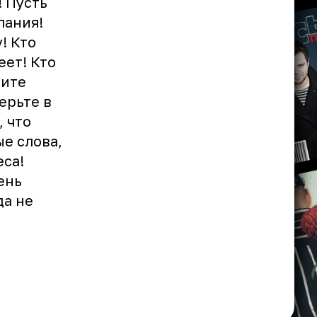
! Пусть
лания!
! Кто
еет! Кто
бите
ерьте в
, что
ые слова,
еса!
ень
да не