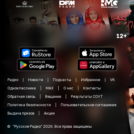
12+
Радио
Новости
Подкасты
Избранное
VK
Одноклассники
MAX
О нас
Контакты
Обратная связь
Вещание
Результаты СОУТ
Политика безопасности
Пользовательское соглашение
Выдача призов
Акции
©
"
Русское Радио
"
2026
.
Все права защищены